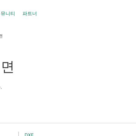
커뮤니티
파트너
면
도면
.
DXF