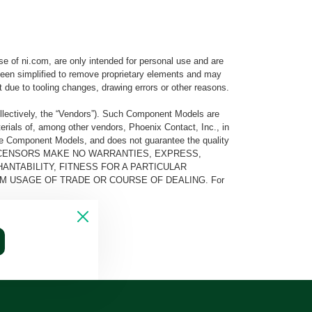
e of ni.com, are only intended for personal use and are
e been simplified to remove proprietary elements and may
t due to tooling changes, drawing errors or other reasons.
llectively, the “Vendors”). Such Component Models are
rials of, among other vendors, Phoenix Contact, Inc., in
he Component Models, and does not guarantee the quality
 AND ITS LICENSORS MAKE NO WARRANTIES, EXPRESS,
ANTABILITY, FITNESS FOR A PARTICULAR
M USAGE OF TRADE OR COURSE OF DEALING. For