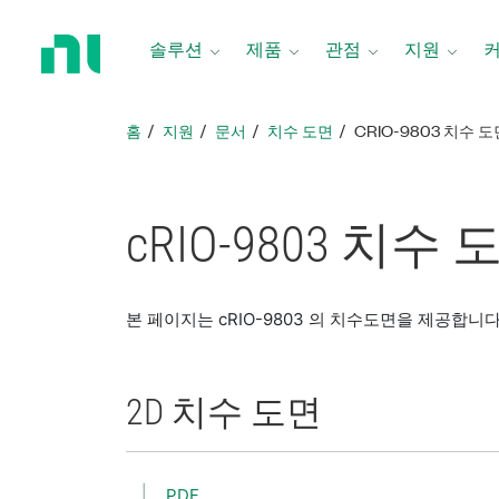
홈
페
솔루션
제품
관점
지원
이
지
로
홈
지원
문서
치수 도면
CRIO-9803 치수 도
돌
아
가
기
cRIO-9803 치수 
본 페이지는 cRIO-9803 의 치수도면을 제공합니다
2D 치수 도면
PDF