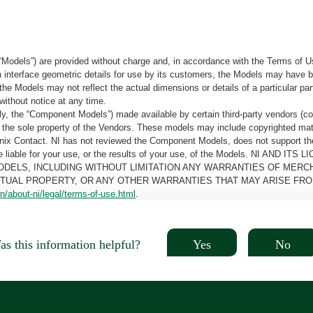
“Models”) are provided without charge and, in accordance with the Terms of Us
tain interface geometric details for use by its customers, the Models may hav
the Models may not reflect the actual dimensions or details of a particular par
without notice at any time.
, the “Component Models”) made available by certain third-party vendors (co
the sole property of the Vendors. These models may include copyrighted mate
oenix Contact. NI has not reviewed the Component Models, does not support t
e be liable for your use, or the results of your use, of the Models. NI
ODELS, INCLUDING WITHOUT LIMITATION ANY WARRANTIES OF MERCH
CTUAL PROPERTY, OR ANY OTHER WARRANTIES THAT MAY ARISE FRO
n/about-ni/legal/terms-of-use.html
.
Yes
No
s this information helpful?