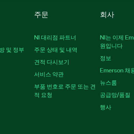
주문
회사
NI 대리점 파트너
NI는 이제 Em
원입니다
방 및 정부
주문 상태 및 내역
정보
견적 다시보기
Emerson 
서비스 약관
뉴스룸
부품 번호로 주문 또는 견
적 요청
공급망/품질
행사