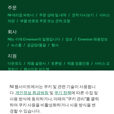
주문
NI 대리점 파트너
주문 상태 및 내역
견적 다시보기
서비스
약관
부품 번호로 주문 또는 견적 요청
회사
NI는 이제 Emerson의 일원입니다
정보
Emerson 채용정보
뉴스룸
공급망/품질
행사
지원
다운로드
제품 설명서
토론방
제품 정품인증
서비스 요
청하기
웹사이트 피드백
Facebook
Twitter
LinkedIn
YouTu
In
NI 웹사이트에서는 쿠키 및 관련 기술이 사용됩니
다.
개인정보 취급방침
및
쿠기 정책
에 따른 수집 및
사용 방식에 동의하거나, 아래의 "쿠키 관리"를 클릭
하여 쿠키 사용을 비활성화하거나 사용 방식을 변
©
2026
NATIONAL INSTRUMENTS CORP. 판권 소유. 한국내쇼날인스트
루먼트㈜ | 주소: 서울특별시 영등포구 여의대로 108, 36층 (여의도
경할 수 있습니다.
동, 파크원 타워1) | 대표자: 수리후앗, 페드로와이안드라데 | 사업