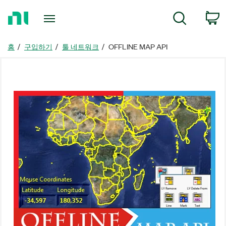
홈
검색
페
이
지
홈
구입하기
툴 네트워크
OFFLINE MAP API
로
돌
아
가
기