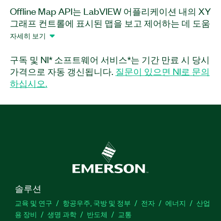
Offline Map API는 LabVIEW 어플리케이션 내의 XY
그래프 컨트롤에 표시된 맵을 보고 제어하는 데 도움
이 되는 소프트웨어 애드온입니다. 이 애드온은 최대
자세히 보기
24개 수준을 갖는 Google 위성 지도의 5가지 확대/
축소 수준을 설치하여 API가 인터넷 연결없이 오프
구독 및 NI* 소프트웨어 서비스*는 기간 만료 시 당시
라인 모드에서 작동할 수 있도록 합니다. Offline
가격으로 자동 갱신됩니다.
질문이 있으면 NI로 문의
Map API는 지도를 제어하고, 선, 마크 및 텍스트 객
하십시오.
체와 같은 객체를 추가 또는 제거하고, 거리를 측정
하는 데 사용할 수 있는 VI를 제공합니다. 계층별로
묶인 객체를 추가하거나 제거할 수 있으며 계층은 가
시적 확대/축소 범위를 제공하므로 지정된 범위에서
나타나고 해당 범위 밖에서는 보이지 않도록 구성할
수 있습니다. 이 애드온은 .jpg, .jpeg, .png 및 .gif 형
식을 지원합니다.
솔루션
부품 번호:
784674-35
교육 및 연구
항공우주, 국방 및 정부
전자
에너지
산업
용 장비
생명 과학
반도체
교통