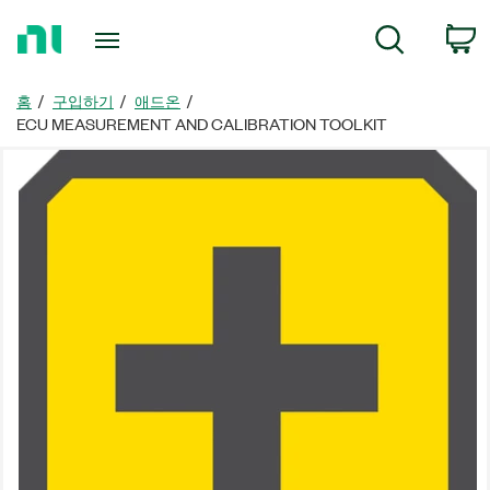
홈
검색
페
이
지
홈
구입하기
애드온
로
ECU MEASUREMENT AND CALIBRATION TOOLKIT
돌
아
가
기