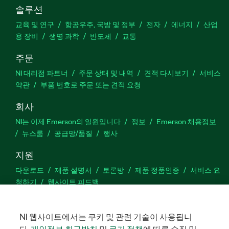
ECU 변수 측정 방법 또는 ECU 특성 조작 방법과 같
솔루션
이 일반적인 용도의 어플리케이션을 위해 예제를 제
교육 및 연구
항공우주, 국방 및 정부
전자
에너지
산업
공합니다. LabWindows 상표는 Microsoft
용 장비
생명 과학
반도체
교통
Corporation의 라이센스 하에 사용되고 있습니다.
주문
Windows는 미국 및 기타 국가에 등록된 Microsoft
Corporation의 등록 상표입니다.
NI 대리점 파트너
주문 상태 및 내역
견적 다시보기
서비스
약관
부품 번호로 주문 또는 견적 요청
부품 번호:
779349-35
|
788409-35
|
788586-35
|
회사
788586-35WP
|
779349-35WP
NI는 이제 Emerson의 일원입니다
정보
Emerson 채용정보
뉴스룸
공급망/품질
행사
지원
다운로드
제품 설명서
토론방
제품 정품인증
서비스 요
청하기
웹사이트 피드백
Facebook
Twitter
LinkedIn
YouTu
In
NI 웹사이트에서는 쿠키 및 관련 기술이 사용됩니
다.
개인정보 취급방침
및
쿠기 정책
에 따른 수집 및