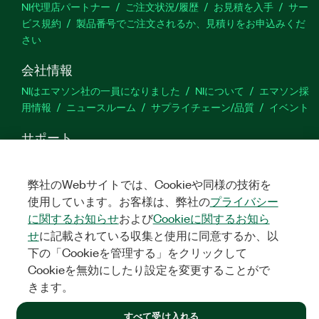
NI代理店パートナー
ご注文状況/履歴
お見積を入手
サー
ビス規約
製品番号でご注文されるか、見積りをお申込みくだ
さい
会社情報
NIはエマソン社の一員になりました
NIについて
エマソン採
用情報
ニュースルーム
サプライチェーン/品質
イベント
サポート
ダウンロード
製品ドキュメント
ディスカッションフォーラ
ム
製品のアクティブ化
サポートリクエスト
サイトに関
弊社のWebサイトでは、Cookieや同様の技術を
するご意見
使用しています。お客様は、弊社の
プライバシー
に関するお知らせ
および
Cookieに関するお知ら
Twitter
YouTube
Faceb
In
せ
に記載されている収集と使用に同意するか、以
下の「Cookieを管理する」をクリックして
Cookieを無効にしたり設定を変更することがで
きます。
©
NATIONAL INSTRUMENTS CORP. ALL RIGHTS RESERVED.
すべて受け入れる