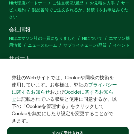
NI代理店パートナー
ご注文状況/履歴
お見積を入手
サー
ビス規約
製品番号でご注文されるか、見積りをお申込みくだ
さい
会社情報
NIはエマソン社の一員になりました
NIについて
エマソン採
用情報
ニュースルーム
サプライチェーン/品質
イベント
サポート
ダウンロード
製品ドキュメント
ディスカッションフォーラ
ム
製品のアクティブ化
サポートリクエスト
サイトに関
弊社のWebサイトでは、Cookieや同様の技術を
するご意見
使用しています。お客様は、弊社の
プライバシー
に関するお知らせ
および
Cookieに関するお知ら
Twitter
YouTube
Faceb
In
せ
に記載されている収集と使用に同意するか、以
下の「Cookieを管理する」をクリックして
Cookieを無効にしたり設定を変更することがで
きます。
©
NATIONAL INSTRUMENTS CORP. ALL RIGHTS RESERVED.
すべて受け入れる