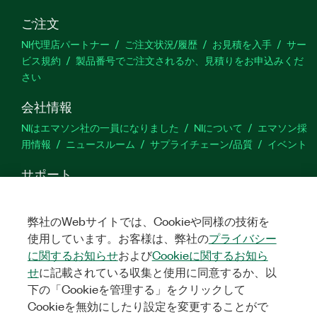
ご注文
NI代理店パートナー
ご注文状況/履歴
お見積を入手
サー
ビス規約
製品番号でご注文されるか、見積りをお申込みくだ
さい
会社情報
NIはエマソン社の一員になりました
NIについて
エマソン採
用情報
ニュースルーム
サプライチェーン/品質
イベント
サポート
ダウンロード
製品ドキュメント
ディスカッションフォーラ
ム
製品のアクティブ化
サポートリクエスト
サイトに関
弊社のWebサイトでは、Cookieや同様の技術を
するご意見
使用しています。お客様は、弊社の
プライバシー
に関するお知らせ
および
Cookieに関するお知ら
Twitter
YouTube
Faceb
In
せ
に記載されている収集と使用に同意するか、以
下の「Cookieを管理する」をクリックして
Cookieを無効にしたり設定を変更することがで