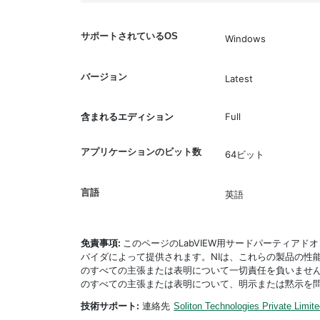
サポートされているOS
Windows
バージョン
Latest
含まれるエディション
Full
アプリケーションのビット数
64ビット
言語
英語
免責事項:
このページのLabVIEW用サードパーティア
バイダによって提供されます。NIは、これらの製品の性
のすべての主張または表明について一切責任を負いません
のすべての主張または表明について、明示または黙示を
技術サポート:
連絡先
Soliton Technologies Private Limit