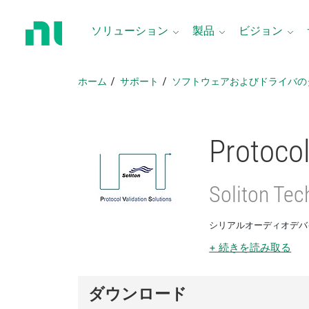
ホ
ー
ソリューション
製品
ビジョン
ム
ペ
ー
ホーム
サポート
ソフトウェアおよびドライバの
ジ
に
戻
る
Protocol
Soliton Tec
シリアルオーディオデバ
+ 続きを読み取る
ダウンロード