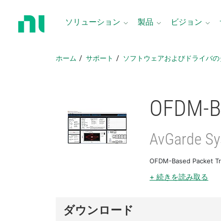
ホ
ー
ソリューション
製品
ビジョン
ム
ペ
ー
ホーム
サポート
ソフトウェアおよびドライバの
ジ
に
戻
る
OFDM-
B
AvGarde Sy
OFDM-Based Pack
+ 続きを読み取る
ダウンロード