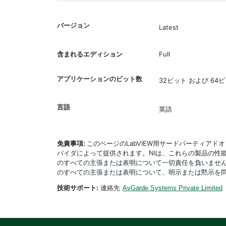
バージョン
Latest
含まれるエディション
Full
アプリケーションのビット数
32ビット および 64
言語
英語
免責事項:
このページのLabVIEW用サードパーティア
バイダによって提供されます。NIは、これらの製品の性
のすべての主張または表明について一切責任を負いません
のすべての主張または表明について、明示または黙示を
技術サポート:
連絡先
AvGarde Systems Private Limited