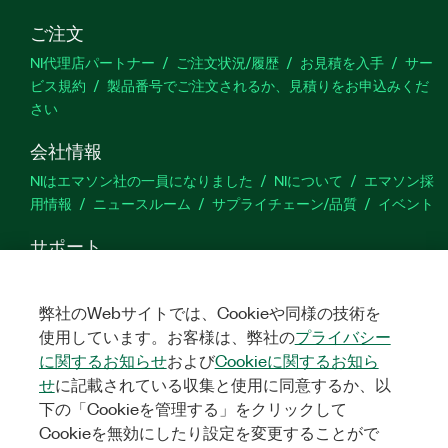
ご注文
NI代理店パートナー
ご注文状況/履歴
お見積を入手
サー
ビス規約
製品番号でご注文されるか、見積りをお申込みくだ
さい
会社情報
NIはエマソン社の一員になりました
NIについて
エマソン採
用情報
ニュースルーム
サプライチェーン/品質
イベント
サポート
ダウンロード
製品ドキュメント
ディスカッションフォーラ
ム
製品のアクティブ化
サポートリクエスト
サイトに関
弊社のWebサイトでは、Cookieや同様の技術を
するご意見
使用しています。お客様は、弊社の
プライバシー
に関するお知らせ
および
Cookieに関するお知ら
Twitter
YouTube
Faceb
In
せ
に記載されている収集と使用に同意するか、以
下の「Cookieを管理する」をクリックして
Cookieを無効にしたり設定を変更することがで