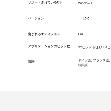
サポートされているOS
Windows
バージョン
含まれるエディション
Full
アプリケーションのビット数
32ビット および 64
ドイツ語, フランス語, 
言語
韓国語