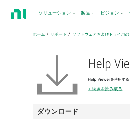
ホ
ー
ソリューション
製品
ビジョン
ム
ペ
ー
ホーム
サポート
ソフトウェアおよびドライバの
ジ
に
戻
る
Help Vi
Help Viewerを
+ 続きを読み取る
ダウンロード