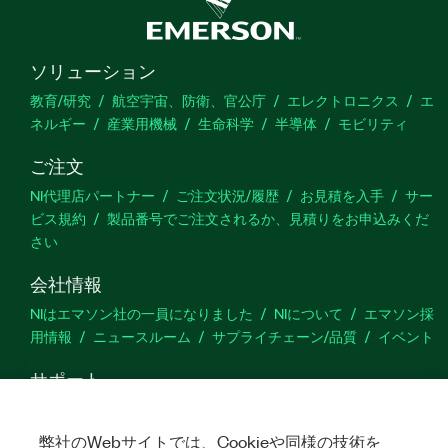
ソリューション
教育/研究
航空宇宙、防衛、官公庁
エレクトロニクス
エ
ネルギー
産業用機械
生命科学
半導体
モビリティ
ご注文
NI代理店パートナー
ご注文状況/履歴
お見積を入手
サー
ビス規約
製品番号でご注文されるか、見積りをお申込みくだ
さい
会社情報
NIはエマソン社の一員になりました
NIについて
エマソン採
用情報
ニュースルーム
サプライチェーン/品質
イベント
サポート
ダウンロード
製品ドキュメント
ディスカッションフォーラ
ム
製品のアクティブ化
サポートリクエスト
サイトに関
弊社のWebサイトでは、Cookieや同様の技術を