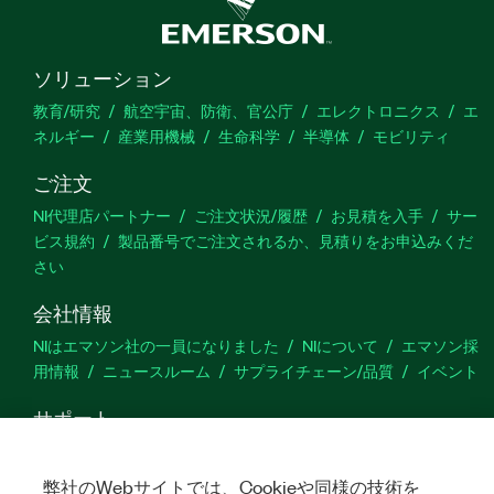
ソリューション
教育/研究
航空宇宙、防衛、官公庁
エレクトロニクス
エ
ネルギー
産業用機械
生命科学
半導体
モビリティ
ご注文
NI代理店パートナー
ご注文状況/履歴
お見積を入手
サー
ビス規約
製品番号でご注文されるか、見積りをお申込みくだ
さい
会社情報
NIはエマソン社の一員になりました
NIについて
エマソン採
用情報
ニュースルーム
サプライチェーン/品質
イベント
サポート
ダウンロード
製品ドキュメント
ディスカッションフォーラ
ム
製品のアクティブ化
サポートリクエスト
サイトに関
弊社のWebサイトでは、Cookieや同様の技術を