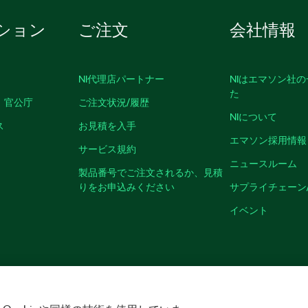
ション
ご注文
会社情報
NI代理店パートナー
NIはエマソン社
た
、官公庁
ご注文状況/履歴
NIについて
ス
お見積を入手
エマソン採用情報
サービス規約
ニュースルーム
製品番号でご注文されるか、見積
りをお申込みください
サプライチェーン
イベント
クッキーを管理する
©
NATIONAL INSTRUMENTS CORP. ALL RIGHTS RESER