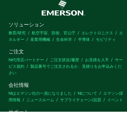
ソリューション
教育/研究
航空宇宙、防衛、官公庁
エレクトロニクス
エ
ネルギー
産業用機械
生命科学
半導体
モビリティ
ご注文
NI代理店パートナー
ご注文状況/履歴
お見積を入手
サー
ビス規約
製品番号でご注文されるか、見積りをお申込みくだ
さい
会社情報
NIはエマソン社の一員になりました
NIについて
エマソン採
用情報
ニュースルーム
サプライチェーン/品質
イベント
サポート
ダウンロード
製品ドキュメント
ディスカッションフォーラ
ム
製品のアクティブ化
サポートリクエスト
サイトに関