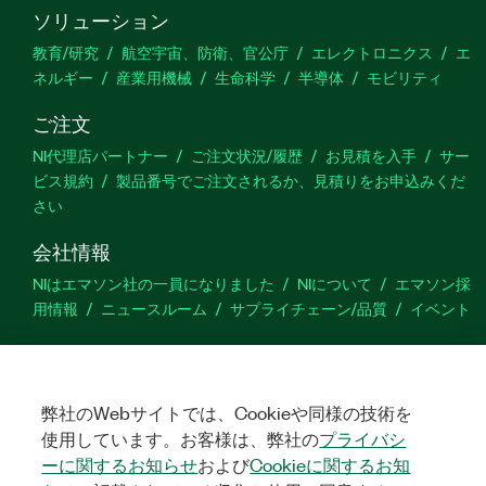
ソリューション
教育/研究
航空宇宙、防衛、官公庁
エレクトロニクス
エ
ネルギー
産業用機械
生命科学
半導体
モビリティ
ご注文
NI代理店パートナー
ご注文状況/履歴
お見積を入手
サー
ビス規約
製品番号でご注文されるか、見積りをお申込みくだ
さい
会社情報
NIはエマソン社の一員になりました
NIについて
エマソン採
用情報
ニュースルーム
サプライチェーン/品質
イベント
サポート
ダウンロード
製品ドキュメント
ディスカッションフォーラ
ム
弊社のWebサイトでは、Cookieや同様の技術を
製品のアクティブ化
サポートリクエスト
サイトに関
するご意見
使用しています。お客様は、弊社の
プライバシ
ーに関するお知らせ
および
Cookieに関するお知