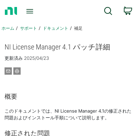
ホ
検索
ー
ム
ペ
ホーム
サポート
ドキュメント
補足
ー
ジ
NI License Manager 4.1 パッチ
詳細
に
戻
更新済み 2025/04/23
る
概要
このドキュメントでは、NI License Manager 4.1の修正された
問題およびインストール手順について説明します。
修正
さ
れ
た
問題