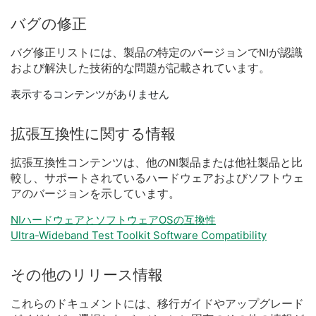
バグ
の
修正
バグ
修正
リスト
に
は、
製品
の
特定
の
バージョン
で
NI
が
認識
および
解決
した
技術
的
な
問題
が
記載
さ
れ
てい
ます。
表示するコンテンツがありません
拡張
互換性
に関する
情報
拡張
互換性
コンテンツ
は、
他の
NI
製品
または
他社
製品
と
比
較
し、
サポート
さ
れ
て
いる
ハードウェア
および
ソフトウェ
ア
の
バージョン
を
示し
てい
ます。
NIハードウェアとソフトウェアOSの互換性
Ultra-Wideband Test Toolkit Software Compatibility
その他
の
リリース
情報
これらの
ドキュメント
に
は、
移行
ガイド
や
アップ
グレード