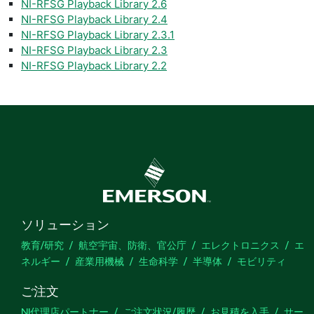
NI-RFSG Playback Library 2.6
NI-RFSG Playback Library 2.4
NI-RFSG Playback Library 2.3.1
NI-RFSG Playback Library 2.3
NI-RFSG Playback Library 2.2
ソリューション
教育/研究
航空宇宙、防衛、官公庁
エレクトロニクス
エ
ネルギー
産業用機械
生命科学
半導体
モビリティ
ご注文
NI代理店パートナー
ご注文状況/履歴
お見積を入手
サー