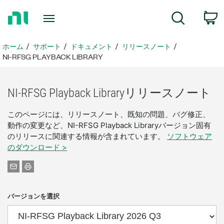
ホ
検索
ー
ム
ペ
ホーム
サポート
ドキュメント
リリースノート
ー
NI-RFSG PLAYBACK LIBRARY
ジ
に
戻
NI-
RFSG Playback Library
リリース
ノート
る
このページには、リリースノート、既知の問題、バグ修正、
動作の変更など、NI-RFSG Playback Libraryバージョン固有
のリリースに関連する情報が含まれています。
ソフトウェア
のダウンロード >
バージョンを選択