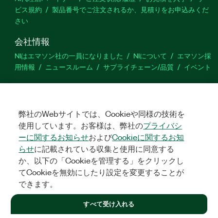
ビス規約
製品番号でご注文されるか、見積りをお申込みくだ
さい
会社情報
NIはエマソン社の一員になりました
NIについて
エマソン採
用情報
ニュースルーム
サプライチェーン/品質
イベント
サポート
ダウンロード
製品ドキュメント
ディスカッションフォーラ
ム
弊社のWebサイトでは、Cookieや同様の技術を
製品のアクティブ化
サポートリクエスト
サイトに関
するご意見
使用しています。お客様は、弊社の
プライバシ
ーに関するお知らせ
および
Cookieに関するお知
らせ
に記載されている収集と使用に同意する
Twitter
YouTube
Faceb
In
か、以下の「Cookieを管理する」をクリックし
てCookieを無効にしたり設定を変更することが
できます。
©
2026
NATIONAL INSTRUMENTS CORP. ALL RIGHTS RESERVED.
すべて受け入れる
+1 877 388 1952