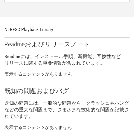
NI-
RFSG Playback Library
Readme
および
リリース
ノート
Readme
に
は、
インストール
手順、
新
機能、
互換性
など、
リリース
に関する
重要
情報
が
含
まれ
てい
ます。
表示するコンテンツがありません
既知
の
問題
および
バグ
既知
の
問題
に
は、
一般
的
な
問題
から、
クラッシュ
や
ハング
など
の
重大
な
問題
まで、
さまざま
な
技術
的
な
問題
が
記載
さ
れ
てい
ます。
表示するコンテンツがありません