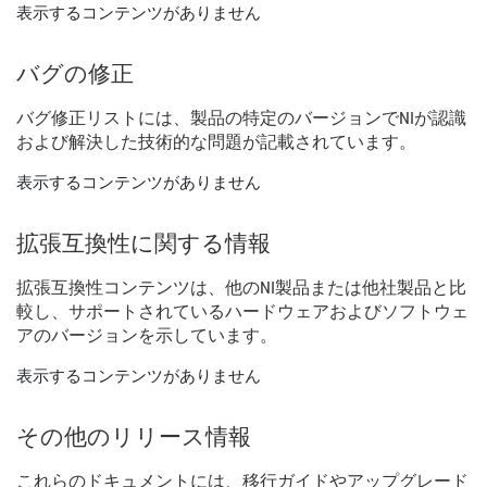
表示するコンテンツがありません
バグ
の
修正
バグ
修正
リスト
に
は、
製品
の
特定
の
バージョン
で
NI
が
認識
および
解決
した
技術
的
な
問題
が
記載
さ
れ
てい
ます。
表示するコンテンツがありません
拡張
互換性
に関する
情報
拡張
互換性
コンテンツ
は、
他の
NI
製品
または
他社
製品
と
比
較
し、
サポート
さ
れ
て
いる
ハードウェア
および
ソフトウェ
ア
の
バージョン
を
示し
てい
ます。
表示するコンテンツがありません
その他
の
リリース
情報
これらの
ドキュメント
に
は、
移行
ガイド
や
アップ
グレード