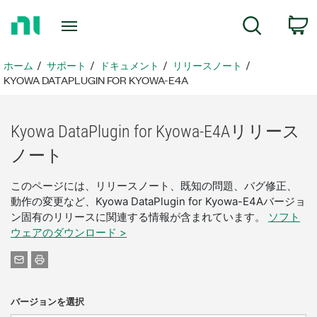
ホ
検索
ー
ム
ペ
ホーム
サポート
ドキュメント
リリースノート
ー
KYOWA DATAPLUGIN FOR KYOWA-E4A
ジ
に
戻
Kyowa DataPlugin for Kyowa-
E4A
リリース
る
ノート
このページには、リリースノート、既知の問題、バグ修正、
動作の変更など、Kyowa DataPlugin for Kyowa-E4Aバージョ
ン固有のリリースに関連する情報が含まれています。
ソフト
ウェアのダウンロード >
バージョンを選択