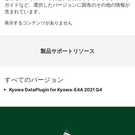
ガイド
など、
選択
した
バージョン
に
固有
の
その他
の
情報
が
含
まれ
てい
ます。
表示するコンテンツがありません
製品​サポート​リソース
すべて
の
バージョン
Kyowa DataPlugin for Kyowa-E4A 2021 Q4