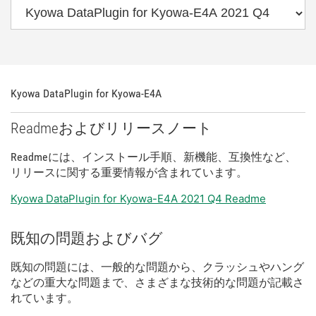
Kyowa DataPlugin for Kyowa-
E4A
Readme
および
リリース
ノート
Readme
に
は、
インストール
手順、
新
機能、
互換性
など、
リリース
に関する
重要
情報
が
含
まれ
てい
ます。
Kyowa DataPlugin for Kyowa-E4A 2021 Q4 Readme
既知
の
問題
および
バグ
既知
の
問題
に
は、
一般
的
な
問題
から、
クラッシュ
や
ハング
など
の
重大
な
問題
まで、
さまざま
な
技術
的
な
問題
が
記載
さ
れ
てい
ます。