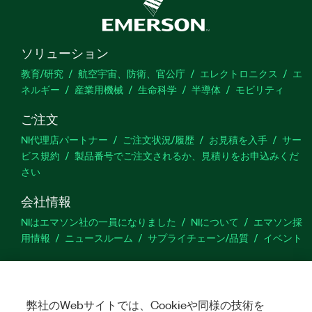
ソリューション
教育/研究
航空宇宙、防衛、官公庁
エレクトロニクス
エ
ネルギー
産業用機械
生命科学
半導体
モビリティ
ご注文
NI代理店パートナー
ご注文状況/履歴
お見積を入手
サー
ビス規約
製品番号でご注文されるか、見積りをお申込みくだ
さい
会社情報
NIはエマソン社の一員になりました
NIについて
エマソン採
用情報
ニュースルーム
サプライチェーン/品質
イベント
サポート
ダウンロード
製品ドキュメント
ディスカッションフォーラ
ム
弊社のWebサイトでは、Cookieや同様の技術を
製品のアクティブ化
サポートリクエスト
サイトに関