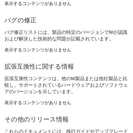
表示するコンテンツがありません
バグ
の
修正
バグ
修正
リスト
に
は、
製品
の
特定
の
バージョン
で
NI
が
認識
および
解決
した
技術
的
な
問題
が
記載
さ
れ
てい
ます。
表示するコンテンツがありません
拡張
互換性
に関する
情報
拡張
互換性
コンテンツ
は、
他の
NI
製品
または
他社
製品
と
比
較
し、
サポート
さ
れ
て
いる
ハードウェア
および
ソフトウェ
ア
の
バージョン
を
示し
てい
ます。
表示するコンテンツがありません
その他
の
リリース
情報
これらの
ドキュメント
に
は、
移行
ガイド
や
アップ
グレード