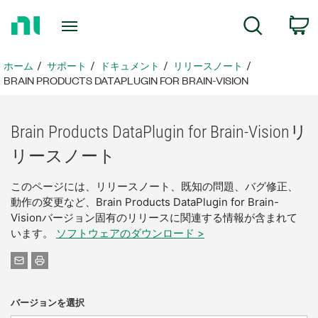
ホ
検索
ー
ム
ペ
ホーム
サポート
ドキュメント
リリースノート
ー
BRAIN PRODUCTS DATAPLUGIN FOR BRAIN-VISION
ジ
に
戻
Brain Products DataPlugin for Brain-
Vision
リ
る
リース
ノート
このページには、リリースノート、既知の問題、バグ修正、
動作の変更など、Brain Products DataPlugin for Brain-
Visionバージョン固有のリリースに関連する情報が含まれて
います。
ソフトウェアのダウンロード >
バージョンを選択