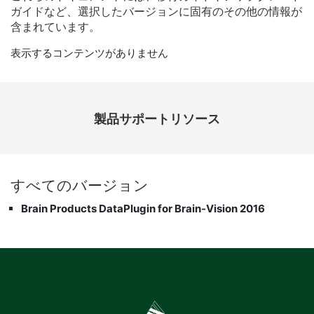
ガイド
など、
選択
した
バージョン
に
固有
の
その他
の
情報
が
含
まれ
てい
ます。
表示するコンテンツがありません
製品​サポート​リソース
すべて
の
バージョン
Brain Products DataPlugin for Brain-Vision 2016