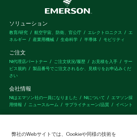
ソリューション
教育/研究
航空宇宙、防衛、官公庁
エレクトロニクス
エ
ネルギー
産業用機械
生命科学
半導体
モビリティ
ご注文
NI代理店パートナー
ご注文状況/履歴
お見積を入手
サー
ビス規約
製品番号でご注文されるか、見積りをお申込みくだ
さい
会社情報
NIはエマソン社の一員になりました
NIについて
エマソン採
用情報
ニュースルーム
サプライチェーン/品質
イベント
サポート
ダウンロード
製品ドキュメント
ディスカッションフォーラ
ム
弊社のWebサイトでは、Cookieや同様の技術を
製品のアクティブ化
サポートリクエスト
サイトに関