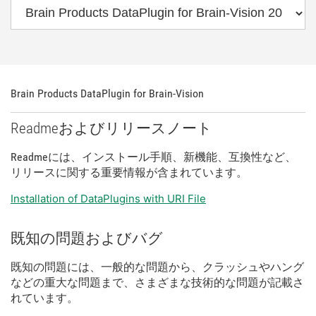
Brain Products DataPlugin for Brain-
Vision
Readme
および
リリース
ノート
Readme
に
は、
インストール
手順、
新
機能、
互換性
など、
リリース
に関する
重要
情報
が
含
まれ
てい
ます。
Installation of DataPlugins with URI File
既知
の
問題
および
バグ
既知
の
問題
に
は、
一般
的
な
問題
から、
クラッシュ
や
ハング
など
の
重大
な
問題
まで、
さまざま
な
技術
的
な
問題
が
記載
さ
れ
てい
ます。