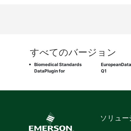
すべて
の
バージョン
Biomedical Standards
EuropeanDataFormat 2022
DataPlugin for
Q1
ソリュー