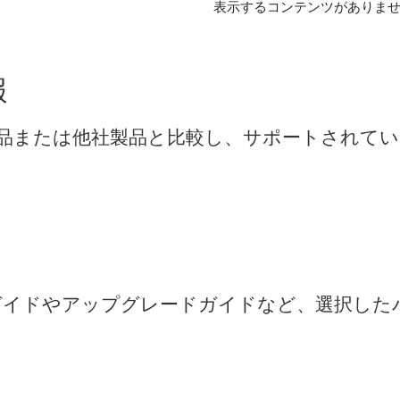
表示するコンテンツがありま
報
品
または
他社
製品
と
比較
し、
サポート
さ
れ
て
い
ガイド
や
アップ
グレード
ガイド
など、
選択
した