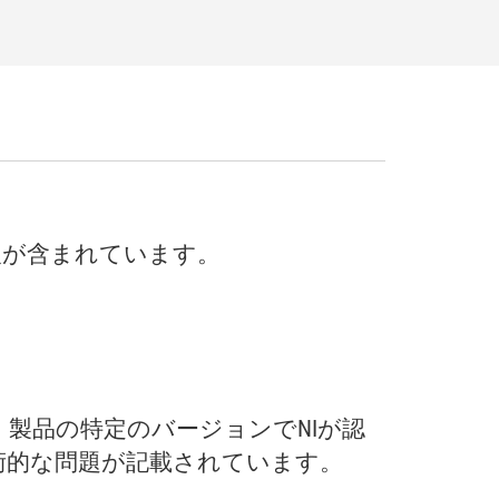
報
が
含
まれ
てい
ます。
、
製品
の
特定
の
バージョン
で
NI
が
認
術
的
な
問題
が
記載
さ
れ
てい
ます。