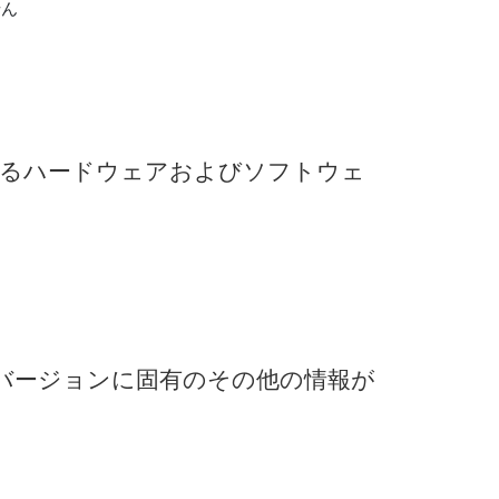
せん
る
ハードウェア
および
ソフトウェ
バージョン
に
固有
の
その他
の
情報
が