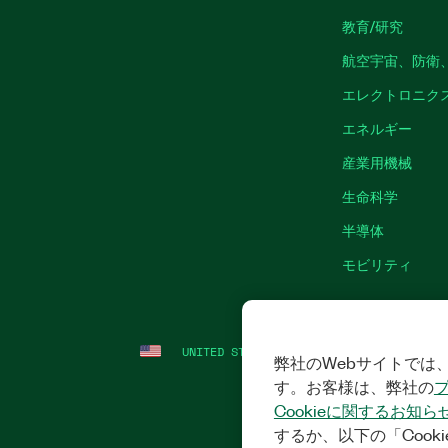
教育/研究
航空宇宙、防衛
エレクトロニク
エネルギー
産業用機械
生命科学
半導体
モビリティ
UNITED STATES
法令関連情報
|
IMPRINT
弊社のWebサイトでは、
す。お客様は、弊社の
Cookieに関するお知ら
するか、以下の「Cooki