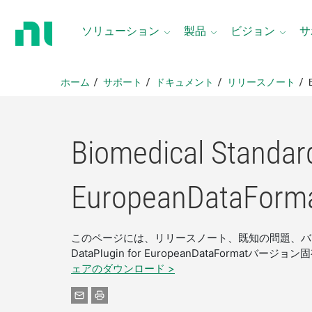
ホ
ー
ソリューション
製品
ビジョン
サ
ム
ペ
ー
ホーム
サポート
ドキュメント
リリースノート
ジ
に
戻
る
Biomedical Standar
EuropeanDataForm
このページには、リリースノート、既知の問題、バグ修正、動
DataPlugin for EuropeanDataForm
ェアのダウンロード >