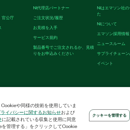
NI代理店パートナー
NIはエマソン社
た
、官公庁
ご注文状況/履歴
NIについて
ス
お見積を入手
エマソン採用情報
サービス規約
ニュースルーム
製品番号でご注文されるか、見積
りをお申込みください
サプライチェーン
イベント
|
プライバシー
|
クッキーを管理する
©
2026
NATIONAL INSTRUMENTS CO
Cookieや同様の技術を使用していま
プライバシーに関するお知らせ
および
クッキーを管理する
せ
に記載されている収集と使用に同意
eを管理する」をクリックしてCookie