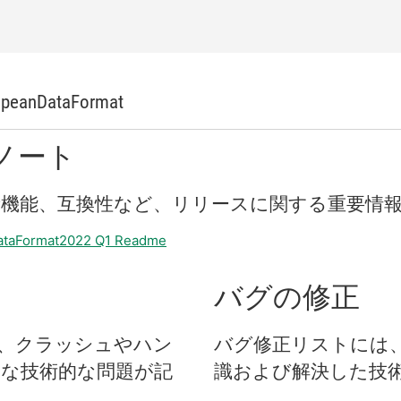
ropeanDataFormat
ノート
新
機能、
互換性
など、
リリース
に関する
重要
情
DataFormat2022 Q1 Readme
バグ
の
修正
、
クラッシュ
や
ハン
バグ
修正
リスト
に
は
ま
な
技術
的
な
問題
が
記
識
および
解決
した
技