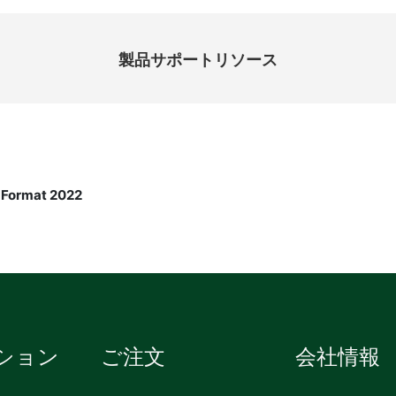
製品​サポート​リソース
ション
ご注文
会社情報