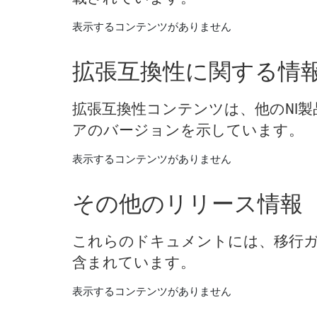
表示するコンテンツがありません
拡張
互換性
に関する
情
拡張
互換性
コンテンツ
は、
他の
NI
製
ア
の
バージョン
を
示し
てい
ます。
表示するコンテンツがありません
その他
の
リリース
情報
これらの
ドキュメント
に
は、
移行
含
まれ
てい
ます。
表示するコンテンツがありません