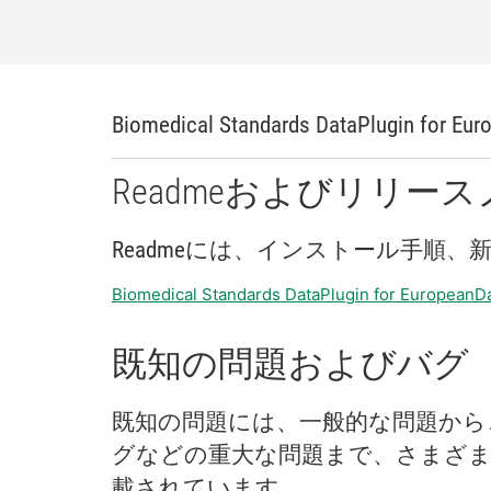
Biomedical Standards DataPlugin for Eu
Readme
および
リリース
Readme
に
は、
インストール
手順、
Biomedical Standards DataPlugin for European
既知
の
問題
および
バグ
既知
の
問題
に
は、
一般
的
な
問題
から
グ
など
の
重大
な
問題
まで、
さまざ
載
さ
れ
てい
ます。