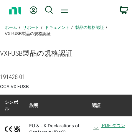
ホ
Myアカウント
検索
ー
ム
ペ
ホーム
サポート
ドキュメント
製品​の​規格​認証
ー
VXI-USB製品​の​規格​認証
ジ
に
VXI-
USB
製品​の​規格​認証
戻
る
191428-01
CCA,VXI-USB
シンボ
説明
認証
ル
PDF ダウン
EU & UK Declarations of