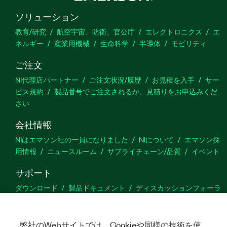
ソリューション
教育/研究
航空宇宙、防衛、官公庁
エレクトロニクス
エ
ネルギー
産業用機械
生命科学
半導体
モビリティ
ご注文
NI代理店パートナー
ご注文状況/履歴
お見積を入手
サー
ビス規約
製品番号でご注文されるか、見積りをお申込みくだ
さい
会社情報
NIはエマソン社の一員になりました
NIについて
エマソン採
用情報
ニュースルーム
サプライチェーン/品質
イベント
サポート
ダウンロード
製品ドキュメント
ディスカッションフォーラ
ム
製品のアクティブ化
サポートリクエスト
サイトに関
するご意見
弊社のWebサイトでは、Cookieや同様の技術を使