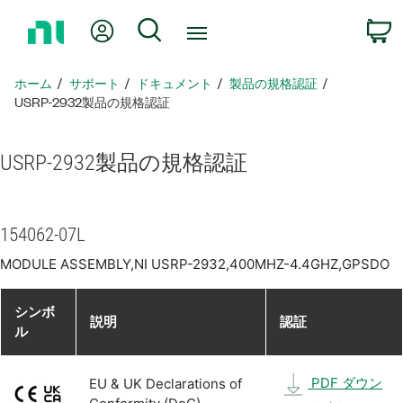
ホ
Myアカウント
検索
ー
ム
ペ
ホーム
サポート
ドキュメント
製品​の​規格​認証
ー
USRP-2932製品​の​規格​認証
ジ
に
USRP-2932
製品​の​規格​認証
戻
る
154062-07L
MODULE ASSEMBLY,NI USRP-2932,400MHZ-4.4GHZ,GPSDO
シンボ
説明
認証
ル
PDF ダウン
EU & UK Declarations of