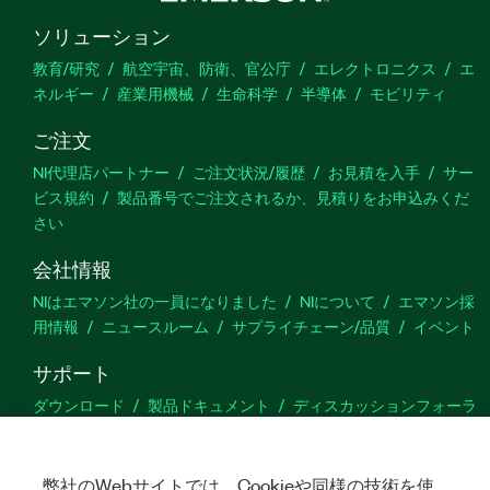
ソリューション
教育/研究
航空宇宙、防衛、官公庁
エレクトロニクス
エ
ネルギー
産業用機械
生命科学
半導体
モビリティ
ご注文
NI代理店パートナー
ご注文状況/履歴
お見積を入手
サー
ビス規約
製品番号でご注文されるか、見積りをお申込みくだ
さい
会社情報
NIはエマソン社の一員になりました
NIについて
エマソン採
用情報
ニュースルーム
サプライチェーン/品質
イベント
サポート
ダウンロード
製品ドキュメント
ディスカッションフォーラ
ム
製品のアクティブ化
サポートリクエスト
サイトに関
するご意見
弊社のWebサイトでは、Cookieや同様の技術を使