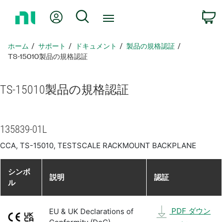
ホ
Myアカウント
検索
ー
ム
ペ
ホーム
サポート
ドキュメント
製品​の​規格​認証
ー
TS-15010製品​の​規格​認証
ジ
に
TS-15010
製品​の​規格​認証
戻
る
135839-01L
CCA, TS-15010, TESTSCALE RACKMOUNT BACKPLANE
シンボ
説明
認証
ル
PDF ダウン
EU & UK Declarations of