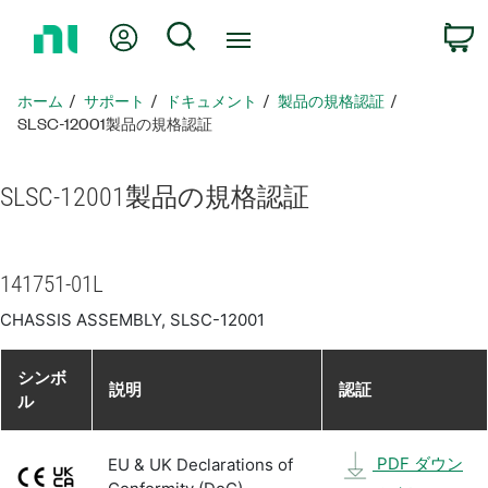
ホ
Myアカウント
検索
ー
ム
ペ
ホーム
サポート
ドキュメント
製品​の​規格​認証
ー
SLSC-12001製品​の​規格​認証
ジ
に
SLSC-12001
製品​の​規格​認証
戻
る
141751-01L
CHASSIS ASSEMBLY, SLSC-12001
シンボ
説明
認証
ル
PDF ダウン
EU & UK Declarations of