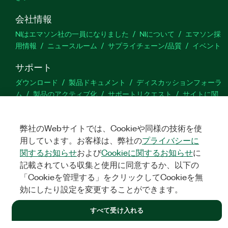
会社情報
NIはエマソン社の一員になりました
NIについて
エマソン採
用情報
ニュースルーム
サプライチェーン/品質
イベント
サポート
ダウンロード
製品ドキュメント
ディスカッションフォーラ
ム
製品のアクティブ化
サポートリクエスト
サイトに関
するご意見
弊社のWebサイトでは、Cookieや同様の技術を使
Twitter
YouTube
Faceb
In
用しています。お客様は、弊社の
プライバシーに
関するお知らせ
および
Cookieに関するお知らせ
に
記載されている収集と使用に同意するか、以下の
「Cookieを管理する」をクリックしてCookieを無
©
NATIONAL INSTRUMENTS CORP. ALL RIGHTS RESERVED.
効にしたり設定を変更することができます。
法令関連情報
|
IMPRINT
|
プライバシー
|
クッキーを管理する
すべて受け入れる