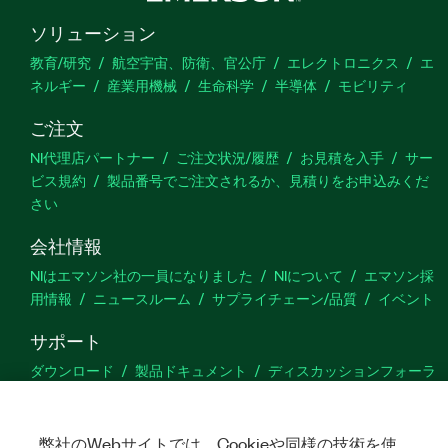
ソリューション
教育/研究
航空宇宙、防衛、官公庁
エレクトロニクス
エ
ネルギー
産業用機械
生命科学
半導体
モビリティ
ご注文
NI代理店パートナー
ご注文状況/履歴
お見積を入手
サー
ビス規約
製品番号でご注文されるか、見積りをお申込みくだ
さい
会社情報
NIはエマソン社の一員になりました
NIについて
エマソン採
用情報
ニュースルーム
サプライチェーン/品質
イベント
サポート
ダウンロード
製品ドキュメント
ディスカッションフォーラ
ム
製品のアクティブ化
サポートリクエスト
サイトに関
するご意見
弊社のWebサイトでは、Cookieや同様の技術を使