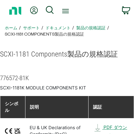
ホ
Myアカウント
検索
ー
ム
ペ
ホーム
サポート
ドキュメント
製品​の​規格​認証
ー
SCXI-1181 COMPONENTS製品​の​規格​認証
ジ
に
SCXI-1181 Components
製品​の​規格​認証
戻
る
776572-81K
SCXI-1181K MODULE COMPONENTS KIT
シンボ
説明
認証
ル
PDF ダウン
EU & UK Declarations of