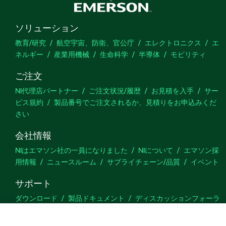
ソリューション
教育/研究
航空宇宙、防衛、官公庁
エレクトロニクス
エ
ネルギー
産業用機械
生命科学
半導体
モビリティ
ご注文
NI代理店パートナー
ご注文状況/履歴
お見積を入手
サー
ビス規約
製品番号でご注文されるか、見積りをお申込みくだ
さい
会社情報
NIはエマソン社の一員になりました
NIについて
エマソン採
用情報
ニュースルーム
サプライチェーン/品質
イベント
サポート
ダウンロード
製品ドキュメント
ディスカッションフォーラ
ム
製品のアクティブ化
サポートリクエスト
サイトに関
するご意見