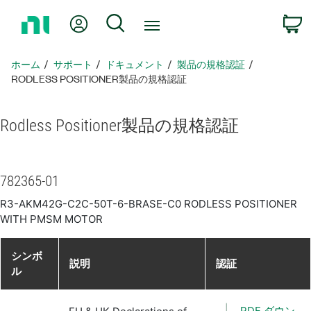
ホ
Myアカウント
検索
ー
ム
ペ
ホーム
サポート
ドキュメント
製品​の​規格​認証
ー
RODLESS POSITIONER製品​の​規格​認証
ジ
に
Rodless Positioner
製品​の​規格​認証
戻
る
782365-01
R3-AKM42G-C2C-50T-6-BRASE-C0 RODLESS POSITIONER
WITH PMSM MOTOR
シンボ
説明
認証
ル
PDF ダウン