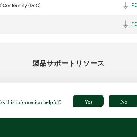
P
f Conformity (DoC)
P
製品
サポート
リソース
Yes
No
s this information helpful?