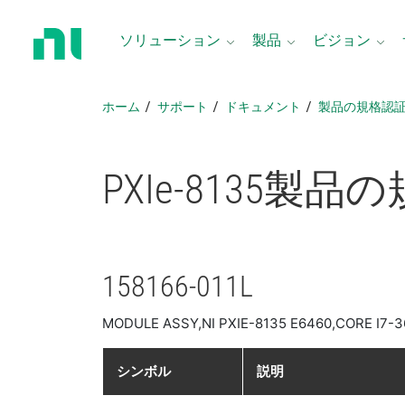
ホ
ー
ソリューション
製品
ビジョン
ム
ペ
ー
ホーム
サポート
ドキュメント
製品​の​規格​認
ジ
に
戻
PXIe-8135
製品​の
る
158166-011L
MODULE ASSY,NI PXIE-8135 E6460,CORE I7-
シンボル
説明