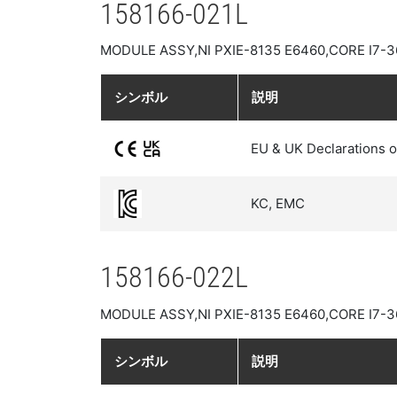
158166-021L
MODULE ASSY,NI PXIE-8135 E6460,CORE I7
シンボル
説明
EU & UK Declarations o
KC, EMC
158166-022L
MODULE ASSY,NI PXIE-8135 E6460,CORE I7-
シンボル
説明