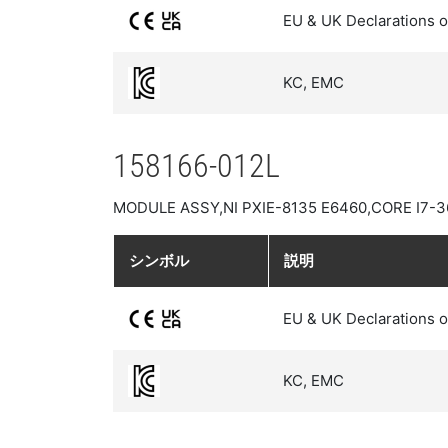
EU & UK Declarations o
KC, EMC
158166-012L
MODULE ASSY,NI PXIE-8135 E6460,CORE I7-
シンボル
説明
EU & UK Declarations o
KC, EMC