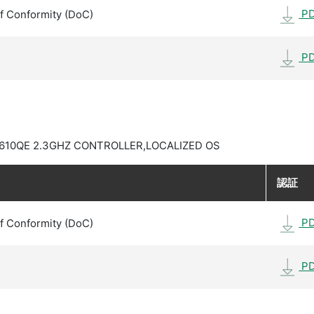
P
f Conformity (DoC)
P
3610QE 2.3GHZ CONTROLLER,LOCALIZED OS
認証
P
f Conformity (DoC)
P