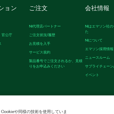
ション
ご注文
会社情報
NI代理店パートナー
NIはエマソン社
た
、官公庁
ご注文状況/履歴
NIについて
ス
お見積を入手
エマソン採用情報
サービス規約
ニュースルーム
製品番号でご注文されるか、見積
りをお申込みください
サプライチェーン
イベント
クッキーを管理する
©
NATIONAL INSTRUMENTS CORP. ALL RIGHTS RESER
Cookieや同様の技術を使用していま