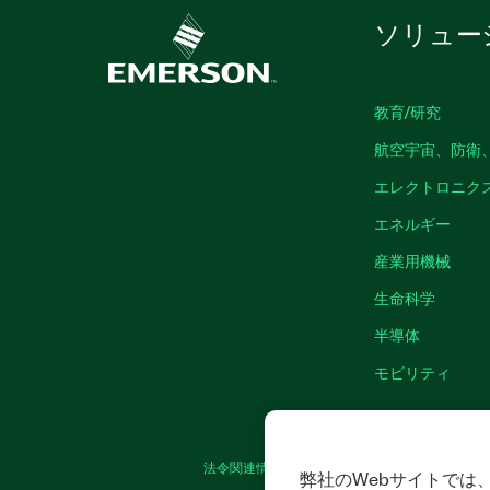
ソリュー
教育/研究
航空宇宙、防衛
エレクトロニク
エネルギー
産業用機械
生命科学
半導体
モビリティ
法令関連情報
|
IMPRINT
|
プライバシー
|
弊社のWebサイトでは、