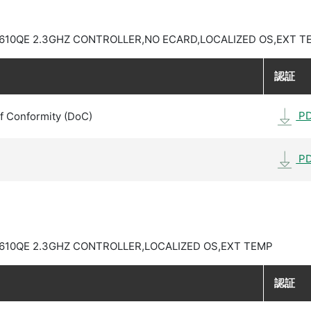
-3610QE 2.3GHZ CONTROLLER,NO ECARD,LOCALIZED OS,EXT T
認証
P
f Conformity (DoC)
P
3610QE 2.3GHZ CONTROLLER,LOCALIZED OS,EXT TEMP
認証