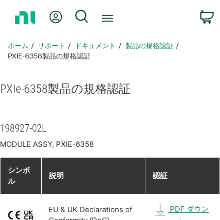
ホ
Myアカウント
検索
ー
ム
ペ
ホーム
サポート
ドキュメント
製品​の​規格​認証
ー
PXIE-6358製品​の​規格​認証
ジ
に
PXIe-6358
製品​の​規格​認証
戻
る
198927-02L
MODULE ASSY, PXIE-6358
シンボ
説明
認証
ル
PDF ダウン
EU & UK Declarations of