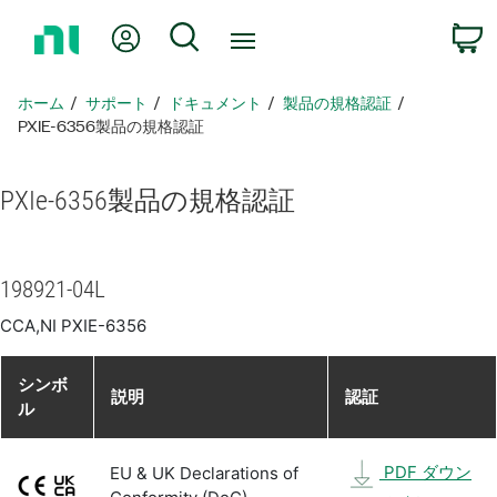
ホ
Myアカウント
検索
ー
ム
ペ
ホーム
サポート
ドキュメント
製品​の​規格​認証
ー
PXIE-6356製品​の​規格​認証
ジ
に
PXIe-6356
製品​の​規格​認証
戻
る
198921-04L
CCA,NI PXIE-6356
シンボ
説明
認証
ル
PDF ダウン
EU & UK Declarations of