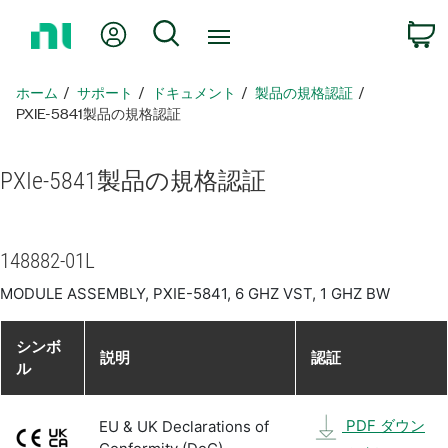
ホ
Myアカウント
検索
ー
ム
ペ
ホーム
サポート
ドキュメント
製品​の​規格​認証
ー
PXIE-5841製品​の​規格​認証
ジ
に
PXIe-5841
製品​の​規格​認証
戻
る
148882-01L
MODULE ASSEMBLY, PXIE-5841, 6 GHZ VST, 1 GHZ BW
シンボ
説明
認証
ル
PDF ダウン
EU & UK Declarations of