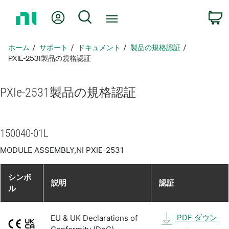
ホ
Myアカウント
検索
ー
ム
ペ
ホーム
サポート
ドキュメント
製品​の​規格​認証
ー
PXIE-2531製品​の​規格​認証
ジ
に
PXIe-2531
製品​の​規格​認証
戻
る
150040-01L
MODULE ASSEMBLY,NI PXIE-2531
シンボ
説明
認証
ル
PDF ダウン
EU & UK Declarations of