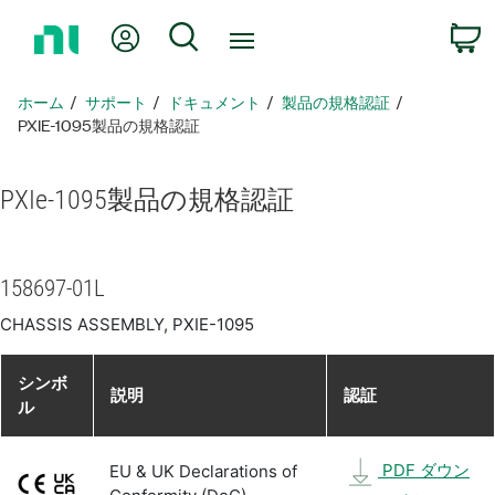
ホ
Myアカウント
検索
ー
ム
ペ
ホーム
サポート
ドキュメント
製品​の​規格​認証
ー
PXIE-1095製品​の​規格​認証
ジ
に
PXIe-1095
製品​の​規格​認証
戻
る
158697-01L
CHASSIS ASSEMBLY, PXIE-1095
シンボ
説明
認証
ル
PDF ダウン
EU & UK Declarations of