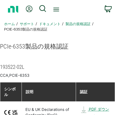
ホ
Myアカウント
検索
ー
ム
ペ
ホーム
サポート
ドキュメント
製品​の​規格​認証
ー
PCIE-6353製品​の​規格​認証
ジ
に
PCIe-6353
製品​の​規格​認証
戻
る
193522-02L
CCA,PCIE-6353
シンボ
説明
認証
ル
PDF ダウン
EU & UK Declarations of