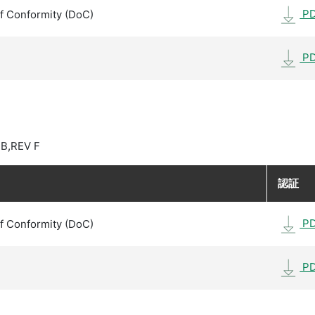
P
f Conformity (DoC)
P
B,REV F
認証
P
f Conformity (DoC)
P