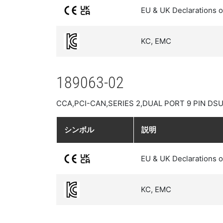
EU & UK Declarations o
KC, EMC
189063-02
CCA,PCI-CAN,SERIES 2,DUAL PORT 9 PIN DSU
シンボル
説明
EU & UK Declarations o
KC, EMC