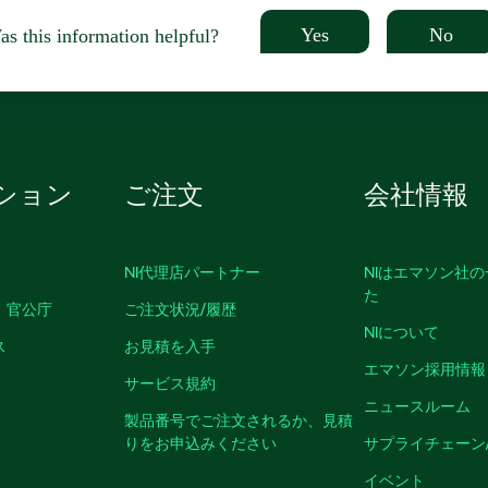
Yes
No
s this information helpful?
ション
ご注文
会社情報
NI代理店パートナー
NIはエマソン社
た
、官公庁
ご注文状況/履歴
NIについて
ス
お見積を入手
エマソン採用情報
サービス規約
ニュースルーム
製品番号でご注文されるか、見積
りをお申込みください
サプライチェーン
イベント