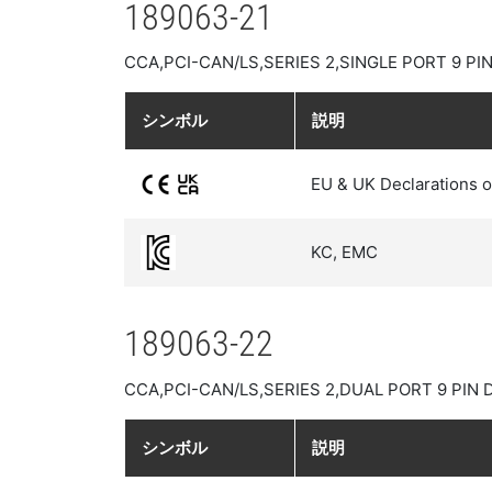
189063-21
CCA,PCI-CAN/LS,SERIES 2,SINGLE PORT 9 PI
シンボル
説明
EU & UK Declarations o
KC, EMC
189063-22
CCA,PCI-CAN/LS,SERIES 2,DUAL PORT 9 PIN 
シンボル
説明