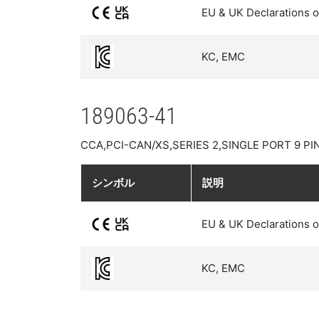
EU & UK Declarations o
KC, EMC
189063-41
CCA,PCI-CAN/XS,SERIES 2,SINGLE PORT 9 PI
シンボル
説明
EU & UK Declarations o
KC, EMC