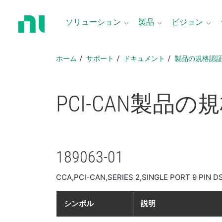
ホ
ー
ソリューション
製品
ビジョン
ム
ペ
ー
ホーム
サポート
ドキュメント
製品​の​規格​認
ジ
に
戻
PCI-
CAN
製品​の​
る
189063-01
CCA,PCI-CAN,SERIES 2,SINGLE PORT 9 PIN D
シンボル
説明