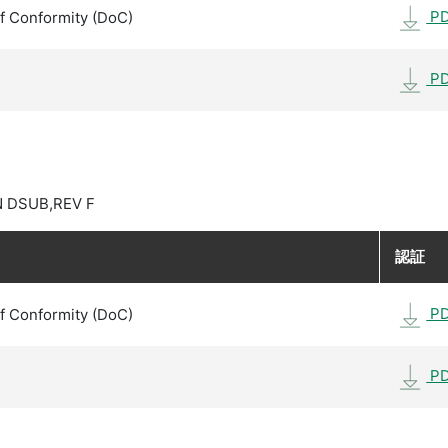
P
f Conformity (DoC)
P
N DSUB,REV F
認証
P
f Conformity (DoC)
P