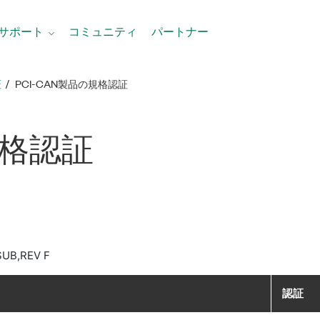
サポート
コミュニティ
パートナー
証
PCI-CAN製品​の​規格​認証
規格​認証
SUB,REV F
認証