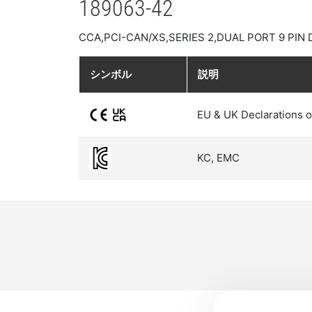
189063-42
CCA,PCI-CAN/XS,SERIES 2,DUAL PORT 9 PIN 
シンボル
説明
EU & UK Declarations o
KC, EMC