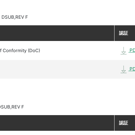
N DSUB,REV F
認証
P
f Conformity (DoC)
P
DSUB,REV F
認証