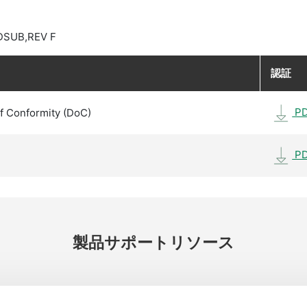
DSUB,REV F
認証
P
f Conformity (DoC)
P
製品
サポート
リソース