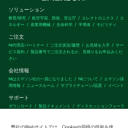
ソリューション
教育/研究
航空宇宙、防衛、官公庁
エレクトロニクス
エ
ネルギー
産業用機械
生命科学
半導体
モビリティ
ご注文
NI代理店パートナー
ご注文状況/履歴
お見積を入手
サー
ビス規約
製品番号でご注文されるか、見積りをお申込みくだ
さい
会社情報
NIはエマソン社の一員になりました
NIについて
エマソン採
用情報
ニュースルーム
サプライチェーン/品質
イベント
サポート
ダウンロード
製品ドキュメント
ディスカッションフォーラ
ム
製品のアクティブ化
サポートリクエスト
サイトに関
するご意見
弊社のWebサイトでは、Cookieや同様の技術を使