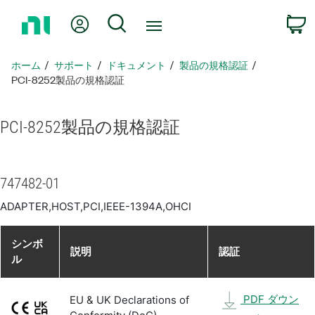
ホ
Myアカウント
検索
ー
ム
ペ
ホーム
サポート
ドキュメント
製品​の​規格​認証
ー
PCI-8252製品​の​規格​認証
ジ
に
PCI-8252
製品​の​規格​認証
戻
る
747482-01
ADAPTER,HOST,PCI,IEEE-1394A,OHCI
シンボ
説明
認証
ル
PDF ダウン
EU & UK Declarations of