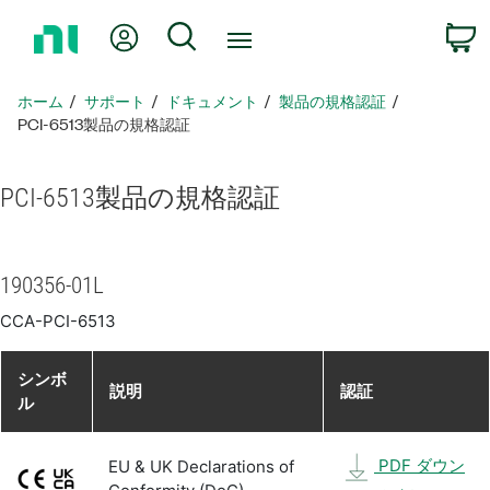
ホ
Myアカウント
検索
ー
ム
ペ
ホーム
サポート
ドキュメント
製品​の​規格​認証
ー
PCI-6513製品​の​規格​認証
ジ
に
PCI-6513
製品​の​規格​認証
戻
る
190356-01L
CCA-PCI-6513
シンボ
説明
認証
ル
PDF ダウン
EU & UK Declarations of