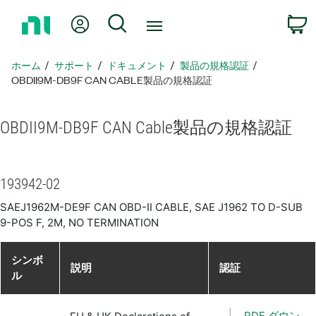
ホ
Myアカウント
検索
ー
ム
ペ
ホーム
サポート
ドキュメント
製品​の​規格​認証
ー
OBDII9M-DB9F CAN CABLE製品​の​規格​認証
ジ
に
OBDII9M-
DB9F CAN Cable
製品​の​規格​認証
戻
る
193942-02
SAEJ1962M-DE9F CAN OBD-II CABLE, SAE J1962 TO D-SUB
9-POS F, 2M, NO TERMINATION
シンボ
説明
認証
ル
PDF ダウン