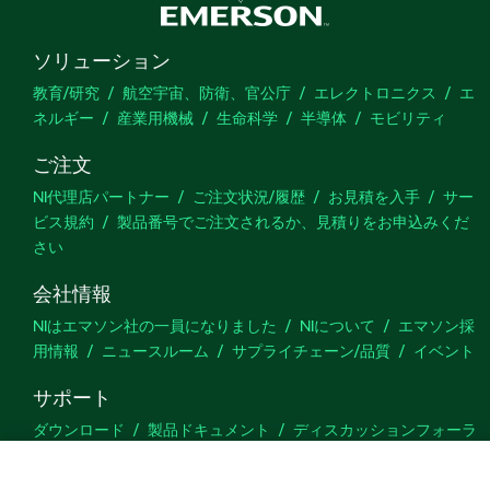
ソリューション
教育/研究
航空宇宙、防衛、官公庁
エレクトロニクス
エ
ネルギー
産業用機械
生命科学
半導体
モビリティ
ご注文
NI代理店パートナー
ご注文状況/履歴
お見積を入手
サー
ビス規約
製品番号でご注文されるか、見積りをお申込みくだ
さい
会社情報
NIはエマソン社の一員になりました
NIについて
エマソン採
用情報
ニュースルーム
サプライチェーン/品質
イベント
サポート
ダウンロード
製品ドキュメント
ディスカッションフォーラ
ム
製品のアクティブ化
サポートリクエスト
サイトに関
するご意見