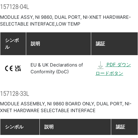
157128-04L
MODULE ASSY, NI 9860, DUAL PORT, NI-XNET HARDWARE-
SELECTABLE INTERFACE,LOW TEMP
シンボ
説明
認証
ル
PDF ダウン
EU & UK Declarations of
Conformity (DoC)
ロードボタン
157128-33L
MODULE ASSEMBLY, NI 9860 BOARD ONLY, DUAL PORT, NI-
XNET HARDWARE SELECTABLE INTERFACE
シンボル
説明
認証