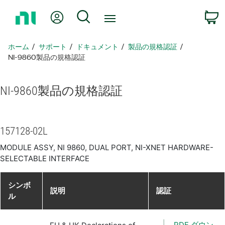
ホ
Myアカウント
検索
ー
ム
ペ
ホーム
サポート
ドキュメント
製品​の​規格​認証
ー
NI-9860製品​の​規格​認証
ジ
に
NI-9860
製品​の​規格​認証
戻
る
157128-02L
MODULE ASSY, NI 9860, DUAL PORT, NI-XNET HARDWARE-
SELECTABLE INTERFACE
シンボ
説明
認証
ル
PDF ダウン