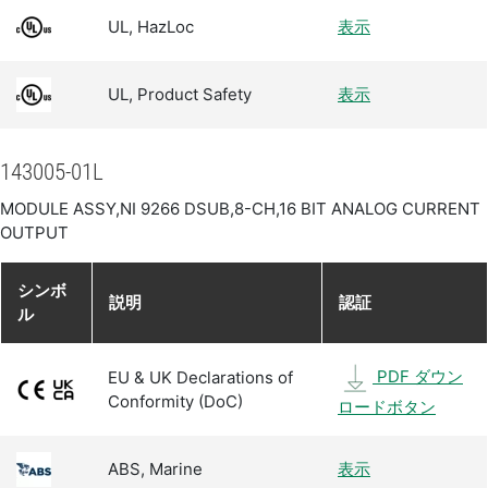
UL, HazLoc
表示
UL, Product Safety
表示
143005-01L
MODULE ASSY,NI 9266 DSUB,8-CH,16 BIT ANALOG CURRENT
OUTPUT
シンボ
説明
認証
ル
PDF ダウン
EU & UK Declarations of
Conformity (DoC)
ロードボタン
ABS, Marine
表示