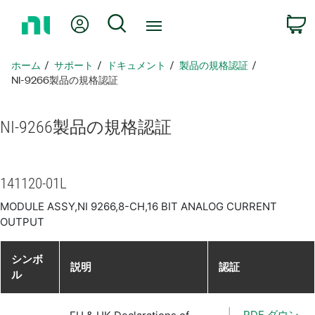
ホ
Myアカウント
検索
ー
ム
ペ
ホーム
サポート
ドキュメント
製品​の​規格​認証
ー
NI-9266製品​の​規格​認証
ジ
に
NI-9266
製品​の​規格​認証
戻
る
141120-01L
MODULE ASSY,NI 9266,8-CH,16 BIT ANALOG CURRENT
OUTPUT
シンボ
説明
認証
ル
PDF ダウン