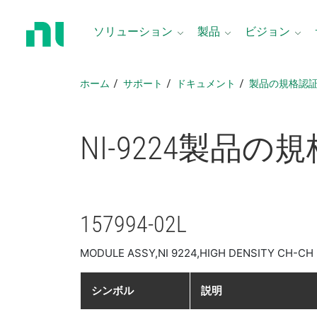
ホ
ー
ソリューション
製品
ビジョン
ム
ペ
ー
ホーム
サポート
ドキュメント
製品​の​規格​認
ジ
に
戻
NI-9224
製品​の​規
る
157994-02L
MODULE ASSY,NI 9224,HIGH DENSITY CH-CH
シンボル
説明