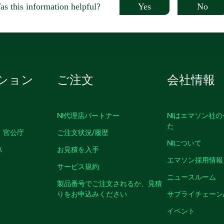
Yes
No
s this information helpful?
ション
ご注文
会社情報
NI代理店パートナー
NIはエマソン社
た
、官公庁
ご注文状況/履歴
NIについて
ス
お見積を入手
エマソン採用情報
サービス規約
ニュースルーム
製品番号でご注文されるか、見積
りをお申込みください
サプライチェーン
イベント