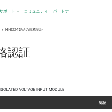
サポート
コミュニティ
パートナー
証
NI-9224製品​の​規格​認証
格​認証
 ISOLATED VOLTAGE INPUT MODULE
認証