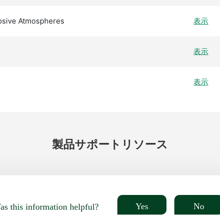
losive Atmospheres
表示
表示
表示
製品
サポート
リソース
Yes
No
s this information helpful?