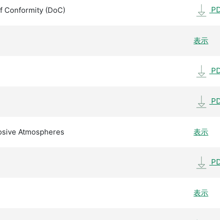
P
f Conformity (DoC)
表示
P
P
losive Atmospheres
表示
P
表示