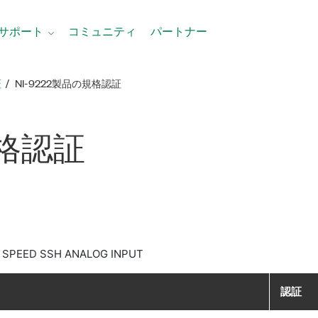
サポート
コミュニティ
パートナー
証
NI-9222製品​の​規格​認証
格​認証
 SPEED SSH ANALOG INPUT
認証