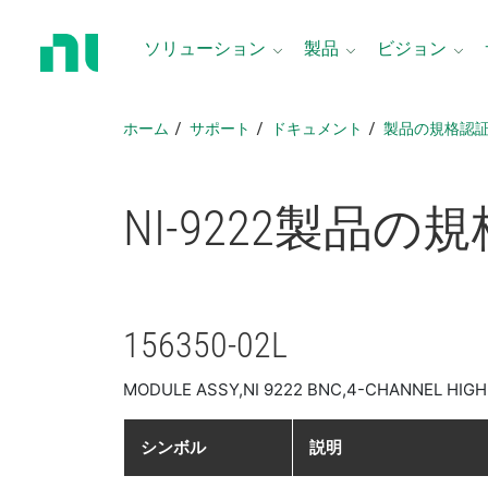
ホ
ー
ソリューション
製品
ビジョン
ム
ペ
ー
ホーム
サポート
ドキュメント
製品​の​規格​認
ジ
に
戻
NI-9222
製品​の​規
る
156350-02L
MODULE ASSY,NI 9222 BNC,4-CHANNEL HIGH
シンボル
説明