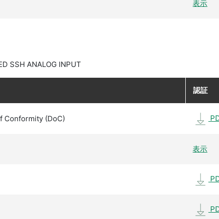
表示
ED SSH ANALOG INPUT
認証
P
f Conformity (DoC)
表示
P
P