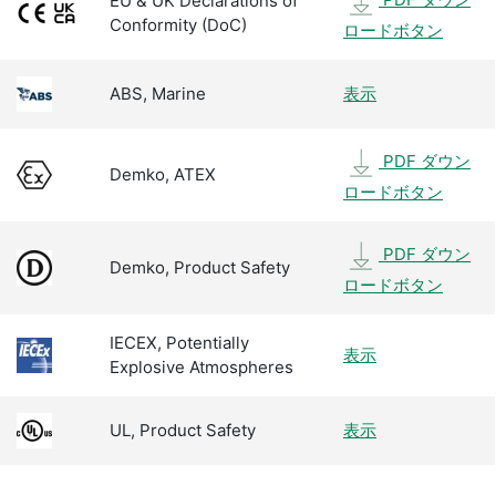
EU & UK Declarations of
Conformity (DoC)
ロードボタン
ABS, Marine
表示
PDF ダウン
Demko, ATEX
ロードボタン
PDF ダウン
Demko, Product Safety
ロードボタン
IECEX, Potentially
表示
Explosive Atmospheres
UL, Product Safety
表示