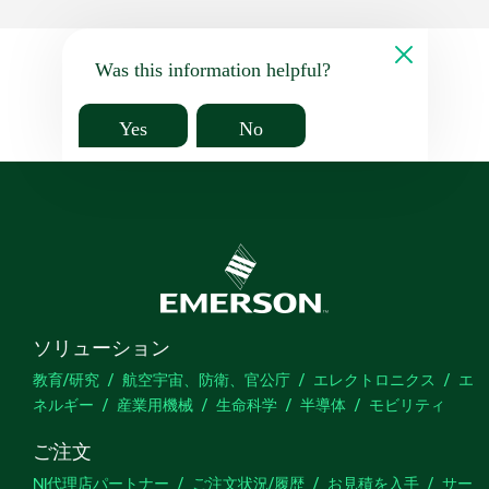
Was this information helpful?
Yes
No
ソリューション
教育/研究
航空宇宙、防衛、官公庁
エレクトロニクス
エ
ネルギー
産業用機械
生命科学
半導体
モビリティ
ご注文
NI代理店パートナー
ご注文状況/履歴
お見積を入手
サー