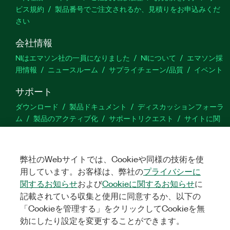
ビス規約
製品番号でご注文されるか、見積りをお申込みくだ
さい
会社情報
NIはエマソン社の一員になりました
NIについて
エマソン採
用情報
ニュースルーム
サプライチェーン/品質
イベント
サポート
ダウンロード
製品ドキュメント
ディスカッションフォーラ
ム
製品のアクティブ化
サポートリクエスト
サイトに関
するご意見
弊社のWebサイトでは、Cookieや同様の技術を使
Twitter
YouTube
Faceb
In
用しています。お客様は、弊社の
プライバシーに
関するお知らせ
および
Cookieに関するお知らせ
に
記載されている収集と使用に同意するか、以下の
©
NATIONAL INSTRUMENTS CORP. ALL RIGHTS RESERVED.
「Cookieを管理する」をクリックしてCookieを無
効にしたり設定を変更することができます。
法令関連情報
|
IMPRINT
|
プライバシー
|
クッキーを管理する