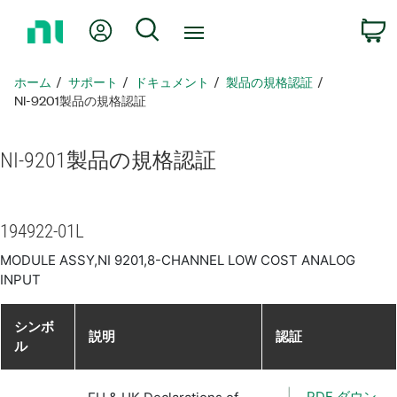
ホ
Myアカウント
検索
ー
ム
ペ
ホーム
サポート
ドキュメント
製品​の​規格​認証
ー
NI-9201製品​の​規格​認証
ジ
に
NI-9201
製品​の​規格​認証
戻
る
194922-01L
MODULE ASSY,NI 9201,8-CHANNEL LOW COST ANALOG
INPUT
シンボ
説明
認証
ル
PDF ダウン