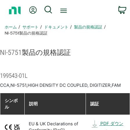
ホ
Myアカウント
検索
ー
ム
ペ
ホーム
サポート
ドキュメント
製品​の​規格​認証
ー
NI-5751製品​の​規格​認証
ジ
に
NI-5751
製品​の​規格​認証
戻
る
199543-01L
CCA,NI-5751,HIGH DENSITY DC COUPLED, DIGITIZER,FAM
シンボ
説明
認証
ル
PDF ダウン
EU & UK Declarations of