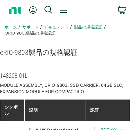
ホ
Myアカウント
検索
ー
ム
ペ
ホーム
サポート
ドキュメント
製品​の​規格​認証
ー
CRIO-9803製品​の​規格​認証
ジ
に
cRIO-9803
製品​の​規格​認証
戻
る
148208-01L
MODULE ASSEMBLY, CRIO-9803, SSD CARRIER, 64GB SLC,
EXPANSION MODULE FOR COMPACTRIO
シンボ
説明
認証
ル
PDF ダウン