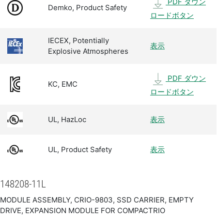
PDF ダウン
Demko, Product Safety
ロードボタン
IECEX, Potentially
表示
Explosive Atmospheres
PDF ダウン
KC, EMC
ロードボタン
UL, HazLoc
表示
UL, Product Safety
表示
148208-11L
MODULE ASSEMBLY, CRIO-9803, SSD CARRIER, EMPTY
DRIVE, EXPANSION MODULE FOR COMPACTRIO