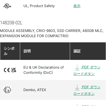
UL, Product Safety
表示
148208-02L
MODULE ASSEMBLY, CRIO-9803, SSD CARRIER, 480GB MLC,
EXPANSION MODULE FOR COMPACTRIO
シンボ
説明
認証
ル
PDF ダウン
EU & UK Declarations of
Conformity (DoC)
ロードボタン
PDF ダウン
Demko, ATEX
ロードボタン