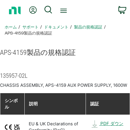
ホ
Myアカウント
検索
ー
ム
ペ
ホーム
サポート
ドキュメント
製品​の​規格​認証
ー
APS-4159製品​の​規格​認証
ジ
に
APS-4159
製品​の​規格​認証
戻
る
135957-02L
CHASSIS ASSEMBLY, APS-4159 AUX POWER SUPPLY, 1600W
シンボ
説明
認証
ル
PDF ダウン
EU & UK Declarations of