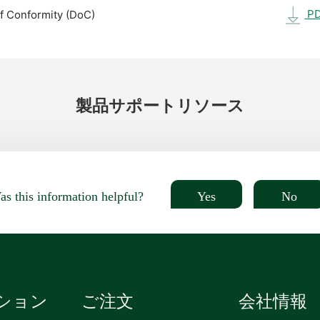
P
f Conformity (DoC)
製品
サポート
リソース
Yes
No
s this information helpful?
ション
ご注文
会社情報