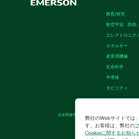
教育/研究
航空宇宙、防衛
エレクトロニク
エネルギー
産業用機械
生命科学
半導体
モビリティ
法令関連情報
|
IMPRINT
|
プライバシー
|
弊社のWebサイトでは、
す。お客様は、弊社の
Cookieに関するお知ら