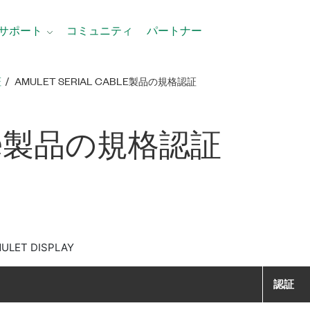
サポート
コミュニティ
パートナー
証
AMULET SERIAL CABLE製品​の​規格​認証
e
製品​の​規格​認証
ULET DISPLAY
認証