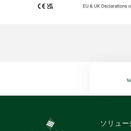
EU & UK Declarations o
Wa
ソリュー