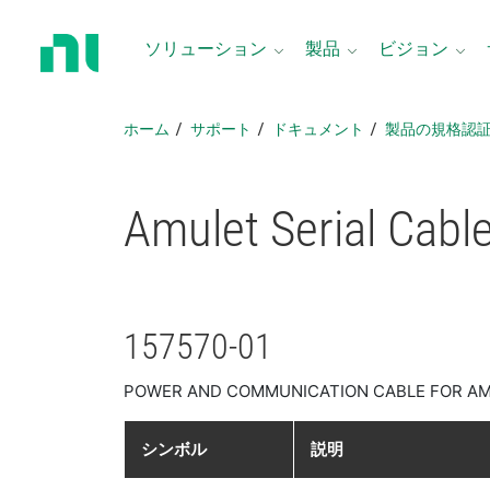
ホ
ー
ソリューション
製品
ビジョン
ム
ペ
ー
ホーム
サポート
ドキュメント
製品​の​規格​認
ジ
に
戻
Amulet Serial Cabl
る
157570-01
POWER AND COMMUNICATION CABLE FOR AM
シンボル
説明