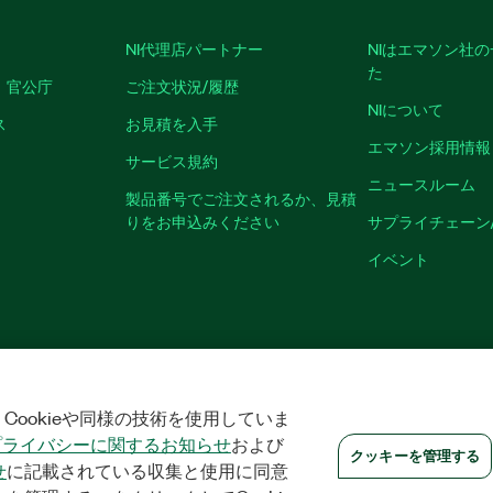
NI代理店パートナー
NIはエマソン社
た
、官公庁
ご注文状況/履歴
NIについて
ス
お見積を入手
エマソン採用情報
サービス規約
ニュースルーム
製品番号でご注文されるか、見積
りをお申込みください
サプライチェーン
イベント
クッキーを管理する
©
NATIONAL INSTRUMENTS CORP. ALL RIGHTS RESER
Cookieや同様の技術を使用していま
プライバシーに関するお知らせ
および
クッキーを管理する
せ
に記載されている収集と使用に同意