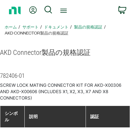
ホ
Myアカウント
検索
ー
ム
ペ
ホーム
サポート
ドキュメント
製品​の​規格​認証
ー
AKD CONNECTOR製品​の​規格​認証
ジ
に
AKD Connector
製品​の​規格​認証
戻
る
782406-01
SCREW LOCK MATING CONNECTOR KIT FOR AKD-X00306
AND AKD-X00606 (INCLUDES X1, X2, X3, X7 AND X8
CONNECTORS)
シンボ
説明
認証
ル