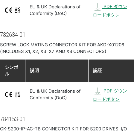
PDF ダウン
EU & UK Declarations of
Conformity (DoC)
ロードボタン
782634-01
SCREW LOCK MATING CONNECTOR KIT FOR AKD-X01206
(INCLUDES X1, X2, X3, X7 AND X8 CONNECTORS)
シンボ
説明
認証
ル
PDF ダウン
EU & UK Declarations of
Conformity (DoC)
ロードボタン
784153-01
CK-S200-IP-AC-TB CONNECTOR KIT FOR S200 DRIVES, I/O