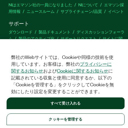
NIはエマソン社の一員になりました
NIについて
エマソン採
用情報
ニュースルーム
サプライチェーン/品質
イベント
サポート
ダウンロード
製品ドキュメント
ディスカッションフォーラ
ム
製品のアクティブ化
サポートリクエスト
サイトに関
するご意見
弊社のWebサイトでは、Cookieや同様の技術を使
Twitter
YouTube
Faceb
In
用しています。お客様は、弊社の
プライバシーに
関するお知らせ
および
Cookieに関するお知らせ
に
記載されている収集と使用に同意するか、以下の
「Cookieを管理する」をクリックしてCookieを無
©
NATIONAL INSTRUMENTS CORP. ALL RIGHTS RESERVED.
効にしたり設定を変更することができます。
法令関連情報
|
IMPRINT
|
プライバシー
|
クッキーを管理する
すべて受け入れる
クッキーを管理する