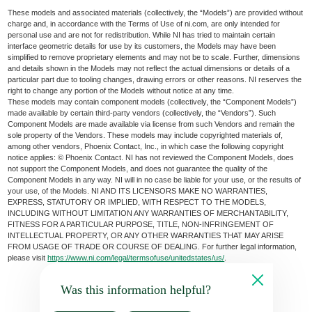
These models and associated materials (collectively, the “Models”) are provided without
charge and, in accordance with the Terms of Use of ni.com, are only intended for
personal use and are not for redistribution. While NI has tried to maintain certain
interface geometric details for use by its customers, the Models may have been
simplified to remove proprietary elements and may not be to scale. Further, dimensions
and details shown in the Models may not reflect the actual dimensions or details of a
particular part due to tooling changes, drawing errors or other reasons. NI reserves the
right to change any portion of the Models without notice at any time.
These models may contain component models (collectively, the “Component Models”)
made available by certain third-party vendors (collectively, the “Vendors”). Such
Component Models are made available via license from such Vendors and remain the
sole property of the Vendors. These models may include copyrighted materials of,
among other vendors, Phoenix Contact, Inc., in which case the following copyright
notice applies: © Phoenix Contact. NI has not reviewed the Component Models, does
not support the Component Models, and does not guarantee the quality of the
Component Models in any way. NI will in no case be liable for your use, or the results of
your use, of the Models. NI AND ITS LICENSORS MAKE NO WARRANTIES,
EXPRESS, STATUTORY OR IMPLIED, WITH RESPECT TO THE MODELS,
INCLUDING WITHOUT LIMITATION ANY WARRANTIES OF MERCHANTABILITY,
FITNESS FOR A PARTICULAR PURPOSE, TITLE, NON-INFRINGEMENT OF
INTELLECTUAL PROPERTY, OR ANY OTHER WARRANTIES THAT MAY ARISE
FROM USAGE OF TRADE OR COURSE OF DEALING. For further legal information,
please visit
https://www.ni.com/legal/termsofuse/unitedstates/us/
.
Was this information helpful?