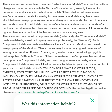
These models and associated materials (collectively, the “Models”) are provided without
charge and, in accordance with the Terms of Use of ni.com, are only intended for
personal use and are not for redistribution. While NI has tried to maintain certain
interface geometric details for use by its customers, the Models may have been
simplified to remove proprietary elements and may not be to scale. Further, dimensions
and details shown in the Models may not reflect the actual dimensions or details of a
particular part due to tooling changes, drawing errors or other reasons. NI reserves the
right to change any portion of the Models without notice at any time.
These models may contain component models (collectively, the “Component Models”)
made available by certain third-party vendors (collectively, the “Vendors”). Such
Component Models are made available via license from such Vendors and remain the
sole property of the Vendors. These models may include copyrighted materials of,
among other vendors, Phoenix Contact, Inc., in which case the following copyright
notice applies: © Phoenix Contact. NI has not reviewed the Component Models, does
not support the Component Models, and does not guarantee the quality of the
Component Models in any way. NI will in no case be liable for your use, or the results of
your use, of the Models. NI AND ITS LICENSORS MAKE NO WARRANTIES,
EXPRESS, STATUTORY OR IMPLIED, WITH RESPECT TO THE MODELS,
INCLUDING WITHOUT LIMITATION ANY WARRANTIES OF MERCHANTABILITY,
FITNESS FOR A PARTICULAR PURPOSE, TITLE, NON-INFRINGEMENT OF
INTELLECTUAL PROPERTY, OR ANY OTHER WARRANTIES THAT MAY ARISE
FROM USAGE OF TRADE OR COURSE OF DEALING. For further legal information,
please visit
https://www.ni.com/legal/termsofuse/unitedstates/us/
.
Was this information helpful?