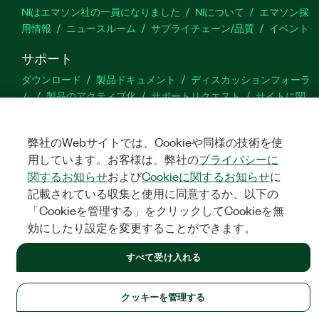
NIはエマソン社の一員になりました
NIについて
エマソン採
用情報
ニュースルーム
サプライチェーン/品質
イベント
サポート
ダウンロード
製品ドキュメント
ディスカッションフォーラ
ム
製品のアクティブ化
サポートリクエスト
サイトに関
するご意見
弊社のWebサイトでは、Cookieや同様の技術を使
Twitter
YouTube
Faceb
In
用しています。お客様は、弊社の
プライバシーに
関するお知らせ
および
Cookieに関するお知らせ
に
記載されている収集と使用に同意するか、以下の
「Cookieを管理する」をクリックしてCookieを無
©
NATIONAL INSTRUMENTS CORP. ALL RIGHTS RESERVED.
効にしたり設定を変更することができます。
法令関連情報
|
IMPRINT
|
プライバシー
|
クッキーを管理する
すべて受け入れる
クッキーを管理する