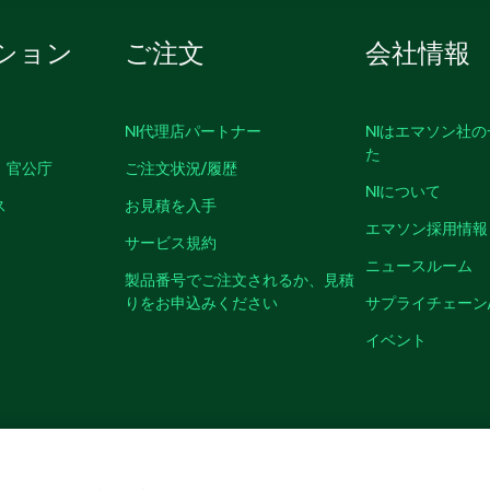
ション
ご注文
会社情報
NI代理店パートナー
NIはエマソン社
た
、官公庁
ご注文状況/履歴
NIについて
ス
お見積を入手
エマソン採用情報
サービス規約
ニュースルーム
製品番号でご注文されるか、見積
りをお申込みください
サプライチェーン
イベント
クッキーを管理する
©
NATIONAL INSTRUMENTS CORP. ALL RIGHTS RESER