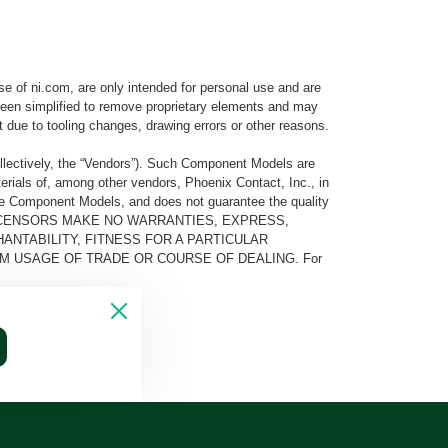
e of ni.com, are only intended for personal use and are
e been simplified to remove proprietary elements and may
t due to tooling changes, drawing errors or other reasons.
llectively, the “Vendors”). Such Component Models are
rials of, among other vendors, Phoenix Contact, Inc., in
he Component Models, and does not guarantee the quality
 AND ITS LICENSORS MAKE NO WARRANTIES, EXPRESS,
ANTABILITY, FITNESS FOR A PARTICULAR
M USAGE OF TRADE OR COURSE OF DEALING. For