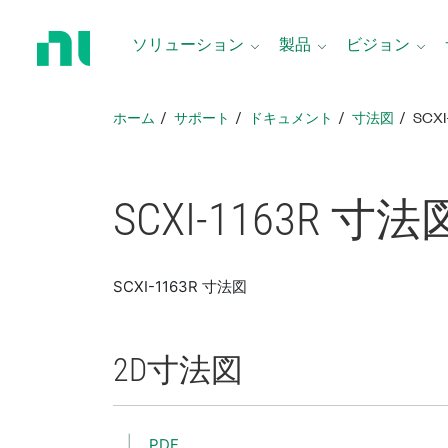
ホ
ー
ソリューション
製品
ビジョン
ム
ペ
ー
ホーム
サポート
ドキュメント
寸法図
SCXI
ジ
に
戻
る
SCXI-1163R 寸法
SCXI-1163R 寸法図
2D
寸法図
PDF