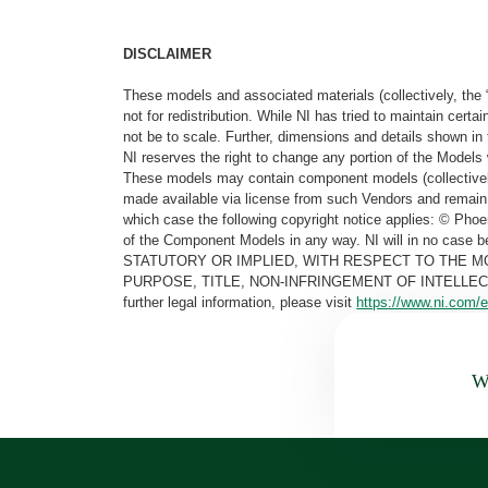
DISCLAIMER
These models and associated materials (collectively, the 
not for redistribution. While NI has tried to maintain cer
not be to scale. Further, dimensions and details shown in 
NI reserves the right to change any portion of the Models 
These models may contain component models (collectively
made available via license from such Vendors and remain 
which case the following copyright notice applies: © Ph
of the Component Models in any way. NI will in no cas
STATUTORY OR IMPLIED, WITH RESPECT TO THE M
PURPOSE, TITLE, NON-INFRINGEMENT OF INTELLE
further legal information, please visit
https://www.ni.com/e
Wa