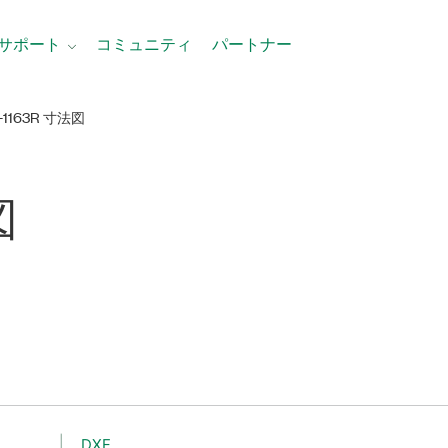
サポート
コミュニティ
パートナー
-1163R 寸法図
図
DXF