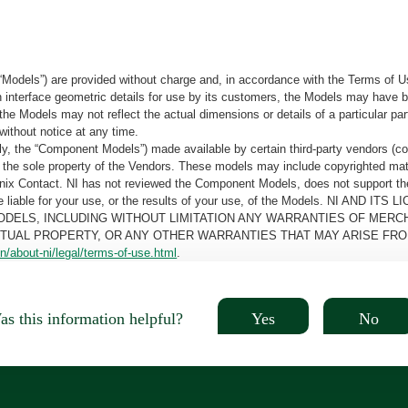
“Models”) are provided without charge and, in accordance with the Terms of Us
tain interface geometric details for use by its customers, the Models may hav
the Models may not reflect the actual dimensions or details of a particular par
without notice at any time.
, the “Component Models”) made available by certain third-party vendors (co
the sole property of the Vendors. These models may include copyrighted mate
oenix Contact. NI has not reviewed the Component Models, does not support t
e be liable for your use, or the results of your use, of the Models. NI
ODELS, INCLUDING WITHOUT LIMITATION ANY WARRANTIES OF MERCH
CTUAL PROPERTY, OR ANY OTHER WARRANTIES THAT MAY ARISE FRO
n/about-ni/legal/terms-of-use.html
.
Yes
No
s this information helpful?