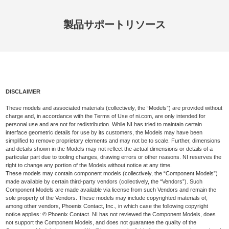
製品
サポート
リソース
DISCLAIMER
These models and associated materials (collectively, the “Models”) are provided without
charge and, in accordance with the Terms of Use of ni.com, are only intended for
personal use and are not for redistribution. While NI has tried to maintain certain
interface geometric details for use by its customers, the Models may have been
simplified to remove proprietary elements and may not be to scale. Further, dimensions
and details shown in the Models may not reflect the actual dimensions or details of a
particular part due to tooling changes, drawing errors or other reasons. NI reserves the
right to change any portion of the Models without notice at any time.
These models may contain component models (collectively, the “Component Models”)
made available by certain third-party vendors (collectively, the “Vendors”). Such
Component Models are made available via license from such Vendors and remain the
sole property of the Vendors. These models may include copyrighted materials of,
among other vendors, Phoenix Contact, Inc., in which case the following copyright
notice applies: © Phoenix Contact. NI has not reviewed the Component Models, does
not support the Component Models, and does not guarantee the quality of the