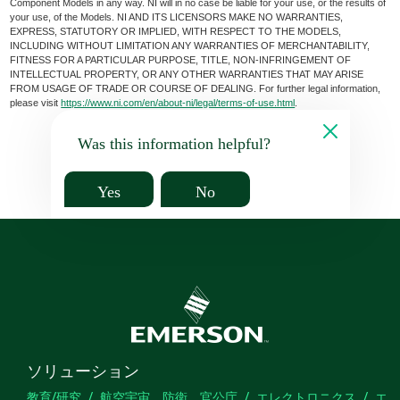
Component Models in any way. NI will in no case be liable for your use, or the results of
your use, of the Models. NI AND ITS LICENSORS MAKE NO WARRANTIES,
EXPRESS, STATUTORY OR IMPLIED, WITH RESPECT TO THE MODELS,
INCLUDING WITHOUT LIMITATION ANY WARRANTIES OF MERCHANTABILITY,
FITNESS FOR A PARTICULAR PURPOSE, TITLE, NON-INFRINGEMENT OF
INTELLECTUAL PROPERTY, OR ANY OTHER WARRANTIES THAT MAY ARISE
FROM USAGE OF TRADE OR COURSE OF DEALING. For further legal information,
please visit
https://www.ni.com/en/about-ni/legal/terms-of-use.html
.
Was this information helpful?
Yes
No
ソリューション
教育/研究
航空宇宙、防衛、官公庁
エレクトロニクス
エ