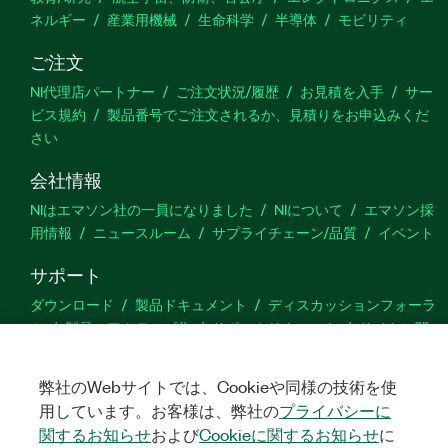
ネルギー
産業用機械
生命科学
半導体
モビリティ
ご注文
NI代理店パートナー
ご注文状況/履歴
お見積を入手
サー
ビス規約
製品番号でご注文されるか、見積りをお申込みくだ
さい
会社情報
NIはエマソン社の一員になりました
NIについて
エマソン採
用情報
ニュースルーム
サプライチェーン/品質
イベント
サポート
ダウンロード
製品ドキュメント
ディスカッションフォーラ
ム
製品のアクティブ化
サポートリクエスト
サイトに関
するご意見
弊社のWebサイトでは、Cookieや同様の技術を使
用しています。お客様は、弊社の
プライバシーに
Twitter
YouTube
Faceb
In
関するお知らせ
および
Cookieに関するお知らせ
に